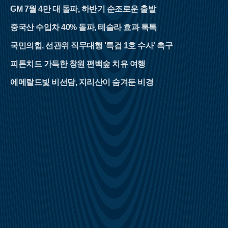
GM 7월 4만 대 돌파, 하반기 순조로운 출발
중국산 수입차 40% 돌파, 테슬라 효과 톡톡
국민의힘, 선관위 직무대행 '특검 1호 수사' 촉구
피톤치드 가득한 창원 편백숲 치유 여행
에메랄드빛 비선담, 지리산이 숨겨둔 비경