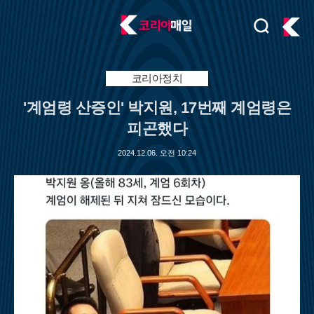
검
주
색
요
서
비
코리아정치
스
'계엄령 산증인' 박지원, 17번째 계엄령은
메
뉴
피곤했다
펼
치
2024.12.06. 오전 10:24
기