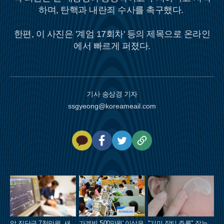
하며, 탄핵과 내란죄 수사를 촉구했다.
한편, 이 사진은 '계엄 17회차' 등의 제목으로 온라인
에서 빠르게 퍼졌다.
기사 송상경 기자
ssgyeong@koreameail.com
카
페
트
U
카
이
위
R
오
스
터
L
톡
북
복
사
암 진단금 7천만원, 새
가계빚 '500만원' 이상은
"기미,잡티,주름" 잡는