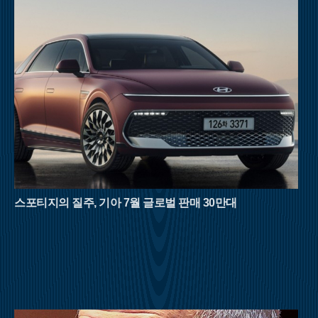
운 흙길이 이어져 여름철 산행의 피로도를 덜어준다. 특히 북쪽
자락의 물한계곡은 이름처럼 물이 너무 차가워 오래 발을 담그기
힘들 정도로 강력한 냉기를 자랑한다. 하늘이 보이지 않을 만큼
빽빽하게 들어선 원시림은 강렬한 햇볕을 차단해 주며, 삼도봉
정상에 서면 세 갈래의 문화와 방언이 교차하는 화합의 풍경을
마주할 수 있다.백두대간의 웅장한 기운을 느끼고 싶다면 경북
문경과 충북 괴산의 경계에 솟은 대야산이 제격이다. 속리산국립
공원의 비경을 고스란히 간직한 이곳은 거대한 화강암 암릉미가
돋보이는 산이다. 대야산의 여름을 완성하는 것은 단연 용추계곡
과 선유동계곡이다. 오랜 세월 물살이 빚어낸 하트 모양의 용추
폭포는 보는 것만으로도 청량감을 선사하며, 조선 시대 학자 이
덕형이 사랑했던 선유동계곡은 고즈넉한 풍류를 더한다. 육산의
부드러움과 골산의 거친 매력을 동시에 지닌 대야산은 8월 산행
의 반전미를 보여준다.영남의 숨은 보석으로 불리는 밀양 구만산
스포티지의 질주, 기아 7월 글로벌 판매 30만대
은 거대한 수직 절벽이 만들어낸 협곡미가 일품이다. 임진왜란
당시 구만 명의 백성이 피신해 목숨을 구했다는 전설이 내려올
만큼 계곡이 깊고 험준하다. 남쪽의 통수골 계곡은 수백 미터 높
이의 화강암 벼랑이 양옆으로 솟아 있어 마치 설악산의 천불동계
곡을 옮겨놓은 듯한 착각을 불러일으킨다. 좁은 협곡 사이로 불
어오는 차가운 산바람은 외부 기온보다 훨씬 낮은 온도를 유지하
며, 거대한 바위 벽이 천연 차양막 역할을 해 뙤약볕을 효과적으