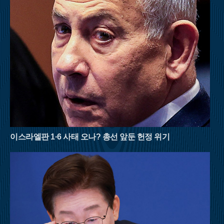
로 막아준다.강원도 횡성의 청태산은 조선 태조 이성계가 그 푸
른 이끼와 울창한 숲에 반해 이름을 붙였다는 설화가 전해지는
곳이다. 국내 1세대 국립자연휴양림으로 지정될 만큼 숲의 보존
상태가 뛰어나며, 해발 1,200m에 달하는 고지대는 대도시보다 평
균 기온이 5~6도 이상 낮아 피서 산행에 최적화되어 있다. 태백산
맥을 넘어오는 시원한 영동의 바람은 한여름의 열기를 식혀주고,
경사가 완만한 육산의 특성상 체력 소모가 적어 초보자나 가족
단위 등산객들도 부담 없이 숲의 정취를 만끽할 수 있다.여름 산
행은 철저한 준비와 안전 수칙 준수가 필수적이다. 아무리 시원
한 계곡이라도 갑작스러운 폭우에 고립될 위험이 있으므로 기상
상황을 수시로 확인해야 하며, 충분한 수분 섭취와 적절한 휴식
을 병행해야 한다. 자연이 빚어낸 천연 냉장고 속에서 땀을 식히
며 걷는 시간은 폭염에 지친 현대인들에게 새로운 활력을 불어넣
이스라엘판 1·6 사태 오나? 총선 앞둔 헌정 위기
어 줄 것이다. 8월의 명산들이 선사하는 짙푸른 초록의 위로를 받
으며 남은 여름을 건강하게 이겨내길 바란다.