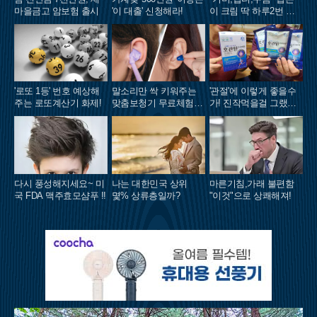
마을금고 암보험 출시
'이 대출' 신청해라!
이 크림 딱 하루2번 발
라
'로또 1등' 번호 예상해
말소리만 싹 키워주는
'관절'에 이렇게 좋을수
주는 로또계산기 화제!
맞춤보청기 무료체험 지
가! 진작먹을걸 그랬어
원자모집
요!
다시 풍성해지세요~ 미
나는 대한민국 상위
마른기침,가래 불편함
국 FDA 맥주효모샴푸 !!
몇% 상류층일까?
"이것"으로 상쾌해져!