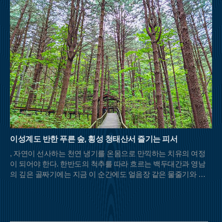
이성계도 반한 푸른 숲, 횡성 청태산서 즐기는 피서
, 자연이 선사하는 천연 냉기를 온몸으로 만끽하는 치유의 여정
이 되어야 한다. 한반도의 척추를 따라 흐르는 백두대간과 영남
의 깊은 골짜기에는 지금 이 순간에도 얼음장 같은 물줄기와 울
창한 초록 차양막을 드리운 명산들이 등산객들의 발길을 기다리
고 있다.충북 영동과 전북 무주, 경북 김천이 맞닿은 민주지산은
이름 그대로 사방에서 사람들이 우러러보는 넉넉한 품을 가졌다.
해발 1,242m의 고산임에도 불구하고 날카로운 암릉 대신 부드러