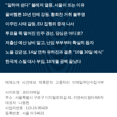
"일하며 쉰다" 블레저 열풍, 서울이 뜨는 이유
울버햄튼 10년 만에 강등, 황희찬 거취 불투명
이주민 사태 갈등, EU 집행위 중재 나서
투표율 뚝 떨어진 민주 경선, 당심은 어디로?
저출산 예산 낭비 말고, 난임 부부부터 확실히 돕자
노을 강균성, 14살 연하 유하진과 결혼 “10월 30일 예식”
한국계 스틸 대사 부임, 18개월 공백 끝났다
매체소개
사건제보
제휴문의
고충처리
이메일무단수집거부
사이트명 : 코리아매일
주소 : 서울특별시 구로구 디지털로31길 41, 이앤씨드림타워6차
대표자 : 나동현
사업자번호 : 113-15-95428
등록번호 : 서울 아 54621