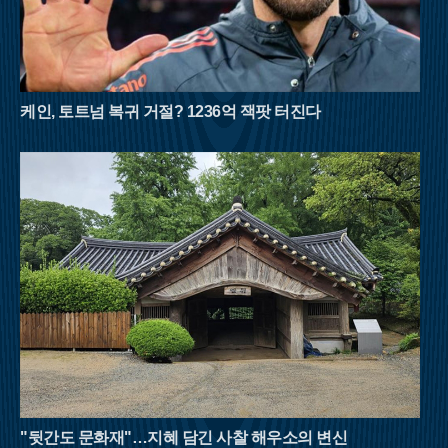
돋보이는 산이다. 대야산의 여름을 완성하는 것은 단연 용추계곡
과 선유동계곡이다. 오랜 세월 물살이 빚어낸 하트 모양의 용추
폭포는 보는 것만으로도 청량감을 선사하며, 조선 시대 학자 이
덕형이 사랑했던 선유동계곡은 고즈넉한 풍류를 더한다. 육산의
부드러움과 골산의 거친 매력을 동시에 지닌 대야산은 8월 산행
의 반전미를 보여준다.영남의 숨은 보석으로 불리는 밀양 구만산
케인, 토트넘 복귀 거절? 1236억 잭팟 터진다
은 거대한 수직 절벽이 만들어낸 협곡미가 일품이다. 임진왜란
당시 구만 명의 백성이 피신해 목숨을 구했다는 전설이 내려올
만큼 계곡이 깊고 험준하다. 남쪽의 통수골 계곡은 수백 미터 높
이의 화강암 벼랑이 양옆으로 솟아 있어 마치 설악산의 천불동계
곡을 옮겨놓은 듯한 착각을 불러일으킨다. 좁은 협곡 사이로 불
어오는 차가운 산바람은 외부 기온보다 훨씬 낮은 온도를 유지하
며, 거대한 바위 벽이 천연 차양막 역할을 해 뙤약볕을 효과적으
로 막아준다.강원도 횡성의 청태산은 조선 태조 이성계가 그 푸
른 이끼와 울창한 숲에 반해 이름을 붙였다는 설화가 전해지는
곳이다. 국내 1세대 국립자연휴양림으로 지정될 만큼 숲의 보존
상태가 뛰어나며, 해발 1,200m에 달하는 고지대는 대도시보다 평
균 기온이 5~6도 이상 낮아 피서 산행에 최적화되어 있다. 태백산
맥을 넘어오는 시원한 영동의 바람은 한여름의 열기를 식혀주고,
경사가 완만한 육산의 특성상 체력 소모가 적어 초보자나 가족
단위 등산객들도 부담 없이 숲의 정취를 만끽할 수 있다.여름 산
"뒷간도 문화재"…지혜 담긴 사찰 해우소의 변신
행은 철저한 준비와 안전 수칙 준수가 필수적이다. 아무리 시원