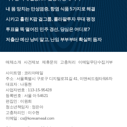
내 몸 망치는 만성염증, 항염 식품 5가지로 해결
시카고 홀린 K팝 걸그룹, 롤라팔루자 무대 평정
투표율 뚝 떨어진 민주 경선, 당심은 어디로?
저출산 예산 낭비 말고, 난임 부부부터 확실히 돕자
매체소개
사건제보
제휴문의
고충처리
이메일무단수집거부
사이트명 : 코리아매일
주소 : 서울특별시 구로구 디지털로31길 41, 이앤씨드림타워6차
대표자 : 나동현
사업자번호 : 113-15-95428
등록번호 : 서울 아 54621
편집인 : 이원희
청소년책임자 : 정은아
고충처리인 : 이수현
이메일 : cs@koreameail.com