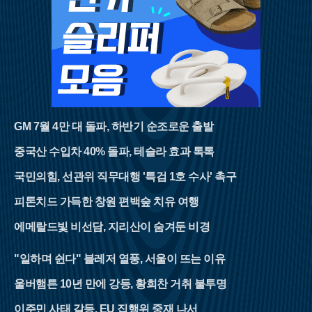
GM 7월 4만 대 돌파, 하반기 순조로운 출발
중국산 수입차 40% 돌파, 테슬라 효과 톡톡
국민의힘, 선관위 직무대행 '특검 1호 수사' 촉구
피톤치드 가득한 창원 편백숲 치유 여행
에메랄드빛 비선담, 지리산이 숨겨둔 비경
"일하며 쉰다" 블레저 열풍, 서울이 뜨는 이유
울버햄튼 10년 만에 강등, 황희찬 거취 불투명
이주민 사태 갈등, EU 집행위 중재 나서