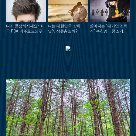
다시 풍성해지세요~ 미
나는 대한민국 상위
쏟아지는 "대기업 경력
국 FDA 맥주효모샴푸 !!
몇% 상류층일까?
직" 수천명... 중소기업
은 이들 중 고르면 돼