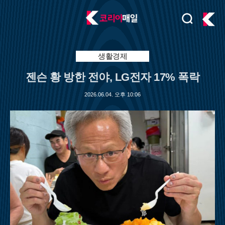
검
주
색
요
서
비
생활경제
스
젠슨 황 방한 전야, LG전자 17% 폭락
메
뉴
2026.06.04. 오후 10:06
펼
치
기