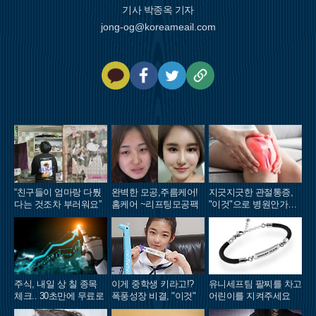
기사 박종옥 기자
jong-og@koreameail.com
카
페
트
U
카
이
위
R
오
스
터
L
톡
북
복
사
“친구들이 엄마랑 다퉜
완벽한 모공,주름케어!
지긋지긋한 관절통증,
다는 것조차 부러워요”
홈케어 ~리프팅모공팩
"이것"으로 병원안가도
돼..
주식, 내일 상 칠 종목
이게 중학생 키라고!?
유니세프팀 팔찌를 차고
체크.. 30초만에 무료로
폭풍성장 비결, "이것"
어린이를 지켜주세요