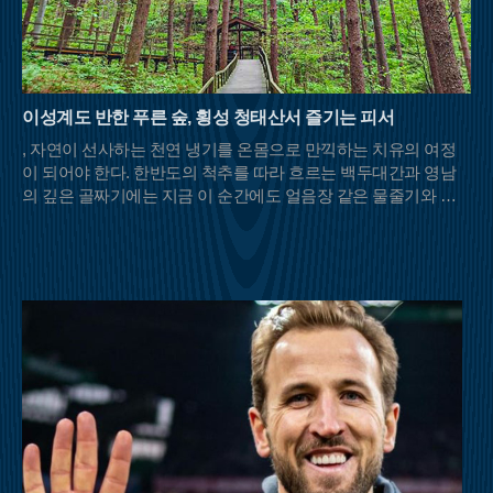
이성계도 반한 푸른 숲, 횡성 청태산서 즐기는 피서
, 자연이 선사하는 천연 냉기를 온몸으로 만끽하는 치유의 여정
이 되어야 한다. 한반도의 척추를 따라 흐르는 백두대간과 영남
의 깊은 골짜기에는 지금 이 순간에도 얼음장 같은 물줄기와 울
창한 초록 차양막을 드리운 명산들이 등산객들의 발길을 기다리
고 있다.충북 영동과 전북 무주, 경북 김천이 맞닿은 민주지산은
이름 그대로 사방에서 사람들이 우러러보는 넉넉한 품을 가졌다.
해발 1,242m의 고산임에도 불구하고 날카로운 암릉 대신 부드러
운 흙길이 이어져 여름철 산행의 피로도를 덜어준다. 특히 북쪽
자락의 물한계곡은 이름처럼 물이 너무 차가워 오래 발을 담그기
힘들 정도로 강력한 냉기를 자랑한다. 하늘이 보이지 않을 만큼
빽빽하게 들어선 원시림은 강렬한 햇볕을 차단해 주며, 삼도봉
정상에 서면 세 갈래의 문화와 방언이 교차하는 화합의 풍경을
마주할 수 있다.백두대간의 웅장한 기운을 느끼고 싶다면 경북
문경과 충북 괴산의 경계에 솟은 대야산이 제격이다. 속리산국립
공원의 비경을 고스란히 간직한 이곳은 거대한 화강암 암릉미가