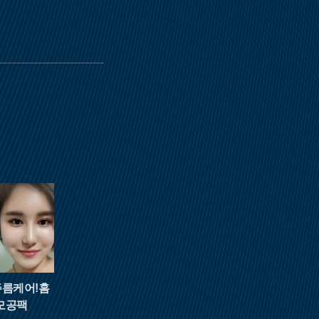
주름케어!홈
모공팩