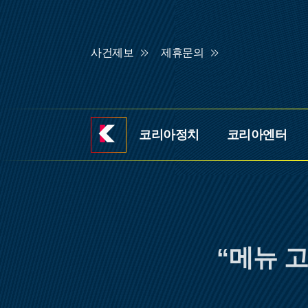
사건제보
제휴문의
코리아정치
코리아엔터
기
사
홈
“메뉴 고