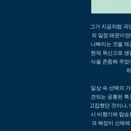
그가 지금처럼 극단
외 일정 때문이었
나빠지는 것을 체
현재 독신으로 생
식을 존중해 주었
위
일상 속 선택의 
견되는 공통된 특
고집했던 것이나, 
시 비행기에 탑승
과 복장이 신체에