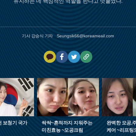
유지하는 데 핵심적인 역할을 한다고 덧붙였다.
기사 강승식 기자
Seungsik66@koreameail.com
카
페
트
U
카
이
위
R
오
스
터
L
톡
북
복
사
던 보청기 국가
싹싹~흔적까지 지워주는
완벽한 모공,
미친효능 ~모공크림
케어 ~리프팅