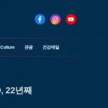
페
인
유
이
스
튜
스
타
브
북
그
램
Culture
관광
건강매일
, 22년째