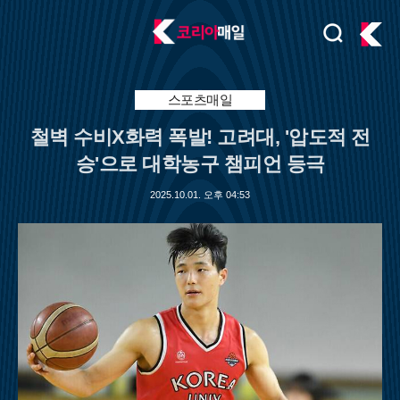
검
주
색
요
서
비
스포츠매일
스
철벽 수비X화력 폭발! 고려대, '압도적 전
메
뉴
승'으로 대학농구 챔피언 등극
펼
치
2025.10.01. 오후 04:53
기