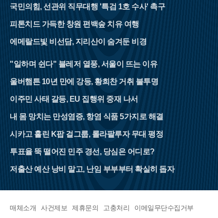
국민의힘, 선관위 직무대행 '특검 1호 수사' 촉구
피톤치드 가득한 창원 편백숲 치유 여행
에메랄드빛 비선담, 지리산이 숨겨둔 비경
"일하며 쉰다" 블레저 열풍, 서울이 뜨는 이유
울버햄튼 10년 만에 강등, 황희찬 거취 불투명
이주민 사태 갈등, EU 집행위 중재 나서
내 몸 망치는 만성염증, 항염 식품 5가지로 해결
시카고 홀린 K팝 걸그룹, 롤라팔루자 무대 평정
투표율 뚝 떨어진 민주 경선, 당심은 어디로?
저출산 예산 낭비 말고, 난임 부부부터 확실히 돕자
매체소개
사건제보
제휴문의
고충처리
이메일무단수집거부