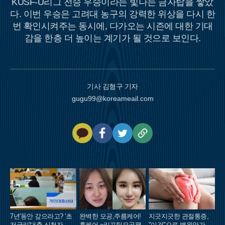
KUSF-U리그 전승 우승이라는 빛나는 금자탑을 쌓았
다. 이번 우승은 고려대 농구의 강력한 위상을 다시 한
번 확인시켜주는 동시에, 다가오는 시즌에 대한 기대
감을 한층 더 높이는 계기가 될 것으로 보인다.
기사 김형구 기자
gugu99@koreameail.com
카
페
트
U
카
이
위
R
오
스
터
L
톡
북
복
사
7년'동안 갚으라고? '초
완벽한 모공,주름케어!
지긋지긋한 관절통증,
저금리'대출 신청자 몰
홈케어 ~리프팅모공팩
"이것"으로 병원안가도