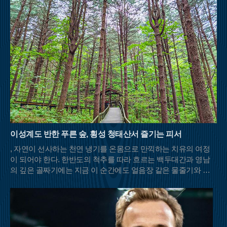
이성계도 반한 푸른 숲, 횡성 청태산서 즐기는 피서
, 자연이 선사하는 천연 냉기를 온몸으로 만끽하는 치유의 여정
이 되어야 한다. 한반도의 척추를 따라 흐르는 백두대간과 영남
의 깊은 골짜기에는 지금 이 순간에도 얼음장 같은 물줄기와 울
창한 초록 차양막을 드리운 명산들이 등산객들의 발길을 기다리
고 있다.충북 영동과 전북 무주, 경북 김천이 맞닿은 민주지산은
이름 그대로 사방에서 사람들이 우러러보는 넉넉한 품을 가졌다.
해발 1,242m의 고산임에도 불구하고 날카로운 암릉 대신 부드러
운 흙길이 이어져 여름철 산행의 피로도를 덜어준다. 특히 북쪽