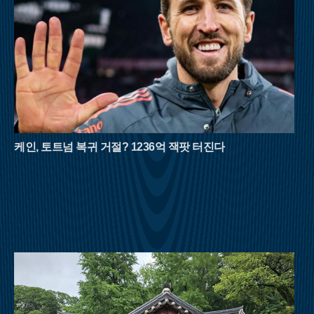
자락의 물한계곡은 이름처럼 물이 너무 차가워 오래 발을 담그기
힘들 정도로 강력한 냉기를 자랑한다. 하늘이 보이지 않을 만큼
빽빽하게 들어선 원시림은 강렬한 햇볕을 차단해 주며, 삼도봉
정상에 서면 세 갈래의 문화와 방언이 교차하는 화합의 풍경을
마주할 수 있다.백두대간의 웅장한 기운을 느끼고 싶다면 경북
문경과 충북 괴산의 경계에 솟은 대야산이 제격이다. 속리산국립
공원의 비경을 고스란히 간직한 이곳은 거대한 화강암 암릉미가
돋보이는 산이다. 대야산의 여름을 완성하는 것은 단연 용추계곡
과 선유동계곡이다. 오랜 세월 물살이 빚어낸 하트 모양의 용추
폭포는 보는 것만으로도 청량감을 선사하며, 조선 시대 학자 이
케인, 토트넘 복귀 거절? 1236억 잭팟 터진다
덕형이 사랑했던 선유동계곡은 고즈넉한 풍류를 더한다. 육산의
부드러움과 골산의 거친 매력을 동시에 지닌 대야산은 8월 산행
의 반전미를 보여준다.영남의 숨은 보석으로 불리는 밀양 구만산
은 거대한 수직 절벽이 만들어낸 협곡미가 일품이다. 임진왜란
당시 구만 명의 백성이 피신해 목숨을 구했다는 전설이 내려올
만큼 계곡이 깊고 험준하다. 남쪽의 통수골 계곡은 수백 미터 높
이의 화강암 벼랑이 양옆으로 솟아 있어 마치 설악산의 천불동계
곡을 옮겨놓은 듯한 착각을 불러일으킨다. 좁은 협곡 사이로 불
어오는 차가운 산바람은 외부 기온보다 훨씬 낮은 온도를 유지하
며, 거대한 바위 벽이 천연 차양막 역할을 해 뙤약볕을 효과적으
로 막아준다.강원도 횡성의 청태산은 조선 태조 이성계가 그 푸