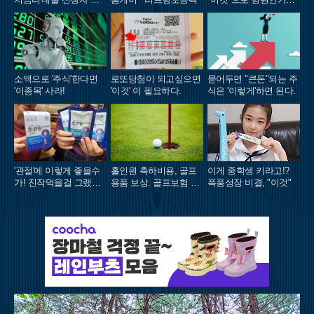
렸다.
돼..
소액으로 '주식'한다면
로또당첨이 되고싶으면
묻어두면 "큰돈"되는 주
'이종목' 사라!
'이것' 이 필요하다.
식은 '이렇게'하면 된다.
'관절'에 이렇게 좋을수
홀인원 축하비용, 골프
이게 중학생 키라고!?
가! 진작먹을걸 그랬어
용품 보상. 골프보험 출
폭풍성장 비결, "이것"
요!
시