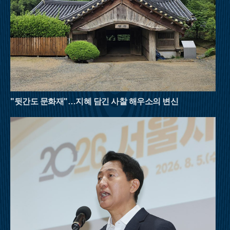
른 이끼와 울창한 숲에 반해 이름을 붙였다는 설화가 전해지는
곳이다. 국내 1세대 국립자연휴양림으로 지정될 만큼 숲의 보존
상태가 뛰어나며, 해발 1,200m에 달하는 고지대는 대도시보다 평
균 기온이 5~6도 이상 낮아 피서 산행에 최적화되어 있다. 태백산
맥을 넘어오는 시원한 영동의 바람은 한여름의 열기를 식혀주고,
경사가 완만한 육산의 특성상 체력 소모가 적어 초보자나 가족
단위 등산객들도 부담 없이 숲의 정취를 만끽할 수 있다.여름 산
행은 철저한 준비와 안전 수칙 준수가 필수적이다. 아무리 시원
한 계곡이라도 갑작스러운 폭우에 고립될 위험이 있으므로 기상
상황을 수시로 확인해야 하며, 충분한 수분 섭취와 적절한 휴식
"뒷간도 문화재"…지혜 담긴 사찰 해우소의 변신
을 병행해야 한다. 자연이 빚어낸 천연 냉장고 속에서 땀을 식히
며 걷는 시간은 폭염에 지친 현대인들에게 새로운 활력을 불어넣
어 줄 것이다. 8월의 명산들이 선사하는 짙푸른 초록의 위로를 받
으며 남은 여름을 건강하게 이겨내길 바란다.