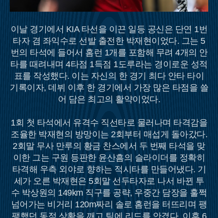
이날 경기에서 KIA 타선을 이끈 일등 공신은 단연 1번
타자 겸 좌익수로 선발 출전한 박재현이었다. 그는 5
번의 타석에 들어서 홈런 1개를 포함해 무려 4개의 안
타를 때려내며 4타점 1득점 1도루라는 경이로운 성적
표를 작성했다. 이는 자신의 한 경기 최다 안타 타이
기록이자, 데뷔 이후 한 경기에서 가장 많은 타점을 쓸
어 담은 최고의 활약이었다.
1회 첫 타석에서 유격수 직선타로 물러나며 타격감을
조율한 박재현의 방망이는 2회부터 매섭게 돌아갔다.
2회말 무사 만루의 황금 찬스에서 두 번째 타석을 맞
이한 그는 구원 등판한 윤산흠의 슬라이더를 정확히
타격해 우측 외야로 향하는 적시타를 만들어냈다. 기
세가 오른 박재현은 5회말 선두타자로 나서 바뀐 투
수 박상원의 149km 직구를 공략, 우중간 담장을 훌쩍
넘어가는 비거리 120m짜리 솔로 홈런을 터뜨리며 팽
팽했던 동점 상황을 깨고 팀에 리드를 안겼다. 이후 6