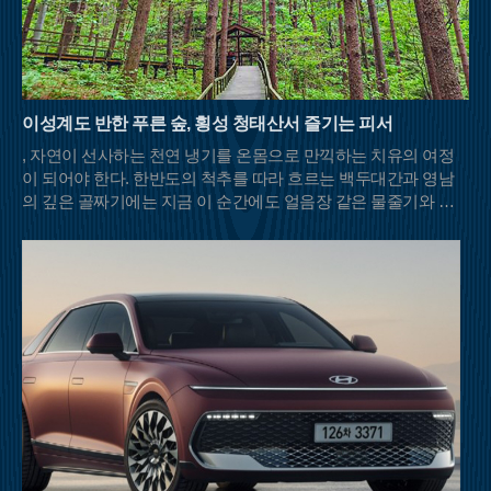
이성계도 반한 푸른 숲, 횡성 청태산서 즐기는 피서
, 자연이 선사하는 천연 냉기를 온몸으로 만끽하는 치유의 여정
이 되어야 한다. 한반도의 척추를 따라 흐르는 백두대간과 영남
의 깊은 골짜기에는 지금 이 순간에도 얼음장 같은 물줄기와 울
창한 초록 차양막을 드리운 명산들이 등산객들의 발길을 기다리
고 있다.충북 영동과 전북 무주, 경북 김천이 맞닿은 민주지산은
이름 그대로 사방에서 사람들이 우러러보는 넉넉한 품을 가졌다.
해발 1,242m의 고산임에도 불구하고 날카로운 암릉 대신 부드러
운 흙길이 이어져 여름철 산행의 피로도를 덜어준다. 특히 북쪽
자락의 물한계곡은 이름처럼 물이 너무 차가워 오래 발을 담그기
힘들 정도로 강력한 냉기를 자랑한다. 하늘이 보이지 않을 만큼
빽빽하게 들어선 원시림은 강렬한 햇볕을 차단해 주며, 삼도봉
정상에 서면 세 갈래의 문화와 방언이 교차하는 화합의 풍경을
마주할 수 있다.백두대간의 웅장한 기운을 느끼고 싶다면 경북
문경과 충북 괴산의 경계에 솟은 대야산이 제격이다. 속리산국립
공원의 비경을 고스란히 간직한 이곳은 거대한 화강암 암릉미가