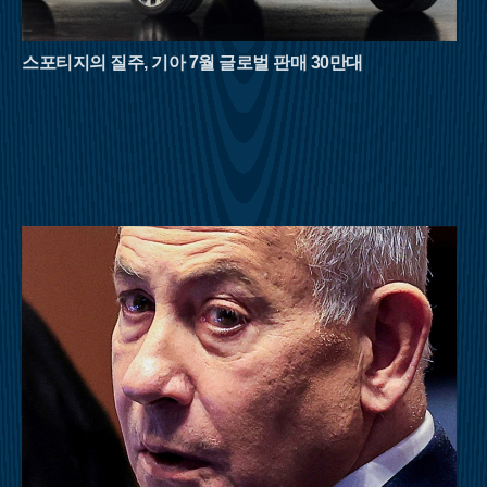
돋보이는 산이다. 대야산의 여름을 완성하는 것은 단연 용추계곡
과 선유동계곡이다. 오랜 세월 물살이 빚어낸 하트 모양의 용추
폭포는 보는 것만으로도 청량감을 선사하며, 조선 시대 학자 이
스포티지의 질주, 기아 7월 글로벌 판매 30만대
덕형이 사랑했던 선유동계곡은 고즈넉한 풍류를 더한다. 육산의
부드러움과 골산의 거친 매력을 동시에 지닌 대야산은 8월 산행
의 반전미를 보여준다.영남의 숨은 보석으로 불리는 밀양 구만산
은 거대한 수직 절벽이 만들어낸 협곡미가 일품이다. 임진왜란
당시 구만 명의 백성이 피신해 목숨을 구했다는 전설이 내려올
만큼 계곡이 깊고 험준하다. 남쪽의 통수골 계곡은 수백 미터 높
이의 화강암 벼랑이 양옆으로 솟아 있어 마치 설악산의 천불동계
곡을 옮겨놓은 듯한 착각을 불러일으킨다. 좁은 협곡 사이로 불
어오는 차가운 산바람은 외부 기온보다 훨씬 낮은 온도를 유지하
며, 거대한 바위 벽이 천연 차양막 역할을 해 뙤약볕을 효과적으
로 막아준다.강원도 횡성의 청태산은 조선 태조 이성계가 그 푸
른 이끼와 울창한 숲에 반해 이름을 붙였다는 설화가 전해지는
곳이다. 국내 1세대 국립자연휴양림으로 지정될 만큼 숲의 보존
상태가 뛰어나며, 해발 1,200m에 달하는 고지대는 대도시보다 평
균 기온이 5~6도 이상 낮아 피서 산행에 최적화되어 있다. 태백산
맥을 넘어오는 시원한 영동의 바람은 한여름의 열기를 식혀주고,
경사가 완만한 육산의 특성상 체력 소모가 적어 초보자나 가족
단위 등산객들도 부담 없이 숲의 정취를 만끽할 수 있다.여름 산