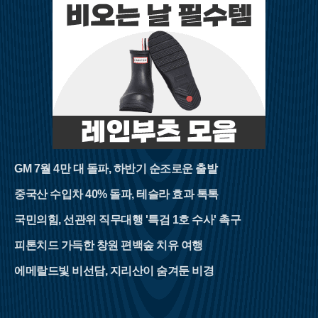
GM 7월 4만 대 돌파, 하반기 순조로운 출발
중국산 수입차 40% 돌파, 테슬라 효과 톡톡
국민의힘, 선관위 직무대행 '특검 1호 수사' 촉구
피톤치드 가득한 창원 편백숲 치유 여행
에메랄드빛 비선담, 지리산이 숨겨둔 비경