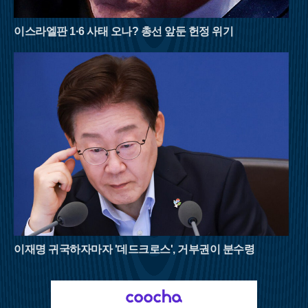
행은 철저한 준비와 안전 수칙 준수가 필수적이다. 아무리 시원
한 계곡이라도 갑작스러운 폭우에 고립될 위험이 있으므로 기상
상황을 수시로 확인해야 하며, 충분한 수분 섭취와 적절한 휴식
이스라엘판 1·6 사태 오나? 총선 앞둔 헌정 위기
을 병행해야 한다. 자연이 빚어낸 천연 냉장고 속에서 땀을 식히
며 걷는 시간은 폭염에 지친 현대인들에게 새로운 활력을 불어넣
어 줄 것이다. 8월의 명산들이 선사하는 짙푸른 초록의 위로를 받
으며 남은 여름을 건강하게 이겨내길 바란다.
이재명 귀국하자마자 '데드크로스', 거부권이 분수령