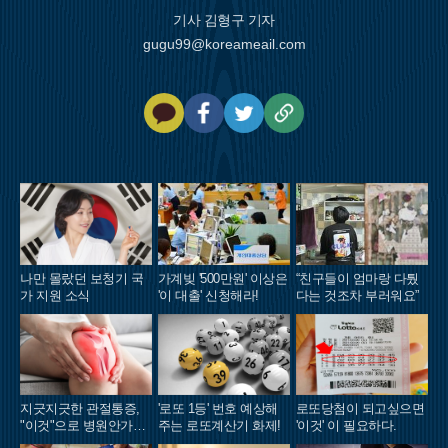
기사 김형구 기자
gugu99@koreameail.com
카
페
트
U
카
이
위
R
오
스
터
L
톡
북
복
사
나만 몰랐던 보청기 국
가계빚 '500만원' 이상은
“친구들이 엄마랑 다퉜
가 지원 소식
'이 대출' 신청해라!
다는 것조차 부러워요”
지긋지긋한 관절통증,
'로또 1등' 번호 예상해
로또당첨이 되고싶으면
"이것"으로 병원안가도
주는 로또계산기 화제!
'이것' 이 필요하다.
돼..