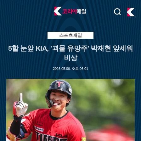
검
주
색
요
서
비
스포츠매일
스
5할 눈앞 KIA, '괴물 유망주' 박재현 앞세워
메
뉴
비상
펼
치
2026.05.06. 오후 06:01
기