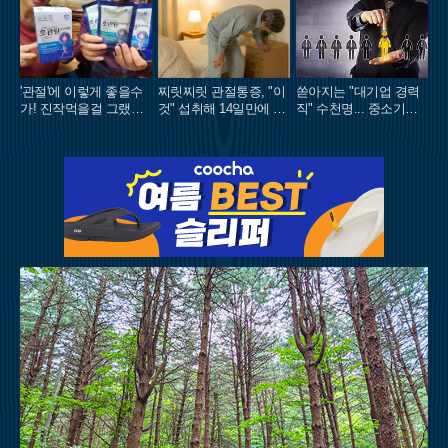
'관절'에 이렇게 좋을수
찌릿찌릿 관절통증, "이
쏟아지는 "대기업 경력
가! 진작먹을걸 그랬어
것" 섭취해 14일만에 완
직" 수천명... 중소기업
요!
화
은 이들 중 고르면 돼