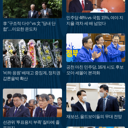
민주당 48% vs 국힘 15%, 여야 지
李 "구조적 다수" vs 文 "당내 단
지율 격차 세 배 넘었다
합"…미묘한 온도차
공천 마친 민주당, 16개 시도 후보
'비하 응원' 배재고 중징계, 정치권
모아 세몰이 본격화
갑론을박 확산
재보선, 올드보이들의 무대 전망
선관위 '투표용지 부족' 질타에 졸
음까지