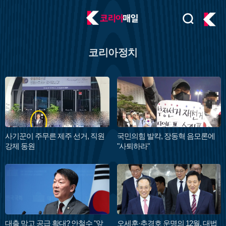
검
주
색
요
서
코리아정치
비
스
메
뉴
펼
치
기
사기꾼이 주무른 제주 선거, 직원
국민의힘 발칵, 장동혁 음모론에
강제 동원
"사퇴하라"
대출 막고 공급 확대? 안철수 "앞
오세훈·추경호 운명의 12월, 대법