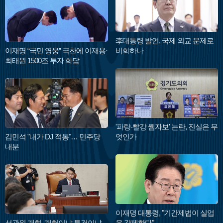
李대통령 발언, 국제 외교 문제로
이재명 “국민 영웅” 극찬에 이재용·
비화하나
최태원 1500조 투자 화답
'파랑-빨강 웹자보' 논란, 진실은 무
김민석 "내가 DJ 적통"… 민주당
엇인가
내분
이재명 대통령, "기간제법이 실업
선관위 개혁, 개헌이냐 특검이냐
을 강제한다"