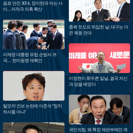
음료 던진 30대, 정이한과 아는 사
이…자작극 의혹 확산
충북 컷오프 뒤집힌 날, 대구는 더
큰 폭풍 전야
이재명 대통령 유럽 순방서 귀
국… 한미동맹 재확인
이정현이 휘두른 칼날, 결국 자신
과 당을 베었다
탈모약 건보 논란에 이준석 “정치
하사품 아냐”
국민의힘, 왜 특정 재판부에만 계