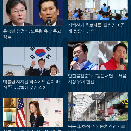
지방선거 후보자들, 질병명 비공
유승민·정청래, 노무현 유산 두고
개 '깜깜이 병역'
격돌
안전불감증" vs "동문서답"…서울
대통령 지지율 하락에도 같이 빠
시장 유세 혈전
진 野…국힘에 무슨 일이
북구갑, 하정우·한동훈 격전지로