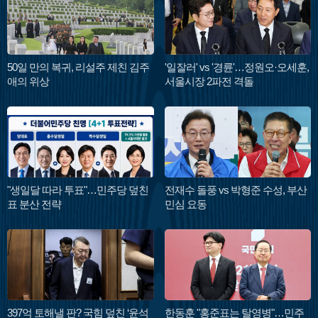
50일 만의 복귀, 리설주 제친 김주
'일잘러' vs '경륜'…정원오·오세훈,
애의 위상
서울시장 2파전 격돌
"생일달 따라 투표"…민주당 덮친
전재수 돌풍 vs 박형준 수성, 부산
표 분산 전략
민심 요동
397억 토해낼 판? 국힘 덮친 ‘윤석
한동훈 "홍준표는 탈영병"…민주