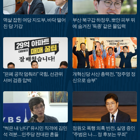
멱살 잡힌 여당 지도부, 바닥 떨어
부산 북구갑 하정우, 뽀얀 피부 뒤
진 당 기강
에 숨겨진 '독종' 같은 몰입력
"은폐 공작 멈춰라" 국힘, 선관위
개혁신당 서산 총력전, "정주영 정
서버 검증 압박
신으로 승부"
“썩은 내 난다” 유시민 직격에 김민
정원오 폭행 의혹 반전, 실명 증인
석 격분…민주당 전대판 흔들
"주범은 나… 정 후보는 무죄"