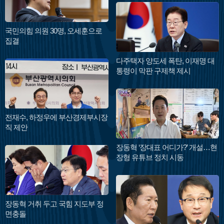
국민의힘 의원 30명, 오세훈으로
집결
다주택자 양도세 폭탄, 이재명 대
통령이 막판 구제책 제시
전재수, 하정우에 부산경제부시장
직 제안
장동혁 ‘장대표 어디가?’ 개설…현
장형 유튜브 정치 시동
장동혁 거취 두고 국힘 지도부 정
면충돌