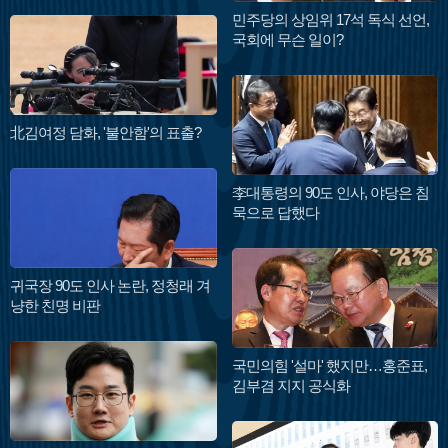
민주당의 상임위 17석 독식 선언,
국회에 무슨 일이?
北김여정 담화, '불안함'의 표출?
李대통령의 90도 인사, 야당은 침
묵으로 답했다
귀국장 90도 인사 논란, 정청래 겨
냥한 친명 비판
국민의힘 '설마' 했지만…홍준표,
김부겸 지지 공식화