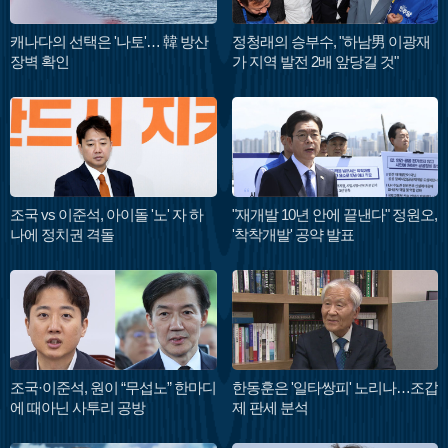
캐나다의 선택은 '나토'… 韓 방산
정청래의 승부수, "하남男 이광재
장벽 확인
가 지역 발전 2배 앞당길 것"
조국 vs 이준석, 아이돌 '노' 자 하
"재개발 10년 안에 끝낸다" 정원오,
나에 정치권 격돌
'착착개발' 공약 발표
조국·이준석, 원이 “무섭노” 한마디
한동훈은 '일타쌍피' 노리나…조갑
에 때아닌 사투리 공방
제 판세 분석