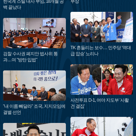
한국계 스틸 대사 부임, 18개월 공
부상
백 끝났다
TK 흔들리는 보수… 민주당 '역대
검찰 수사권 폐지안 법사위 통
급 압승' 노리나
과…여 "방탄 입법"
사전투표 D-1, 여야 지도부 '사활
"내 이름 빼달라" 조국, 지지모임에
건 결집'
결별 선언