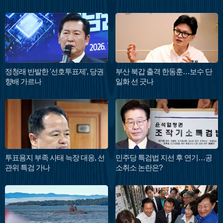
정청래 반발한 '선호투표제', 당권
부산 북갑 출격 한동훈…보수 단
향배 가르나
일화 선 긋나
투표용지 부족 사태 늑장 대응, 선
민주당 특검법 지선 후 연기…공
관위 특검 가나
소취소 논란은?