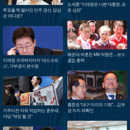
오세훈 "이재명은 나쁜 대통령, 표
투표율 뚝 떨어진 민주 경선, 당심
로 심판"
은 어디로?
해운대 뒤흔든 MB·박형준…보수
이재명 귀국하자마자 '데드크로
결집 총력
스', 거부권이 분수령
홍준표 “대구 마지막 기회”…김부
거주이전 자유 억압하는 종부세,
겸 지지 재확인
야당 "재앙 될 것"