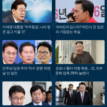
이재명 대통령 "우주항공, 나라 명
국버린과 임시직? 박민식 전 장관
운 걸고 키울 것"
의 거침없는 독설
민주당 당권 주자 '악수 경쟁' 뒤엔
코로나 틈타 처형 폭증…北, 외부
날 선 설전
문화 접촉 250% 늘렸다