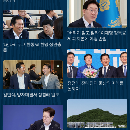
“버티지 말고 팔라” 이재명 장특공
제 폐지론에 야당 반발
'1인1표' 두고 친청 vs 친명 정면충
돌
정청래, 전태진과 울산의 미래를
논하다
김민석, 양자대결서 정청래 압도