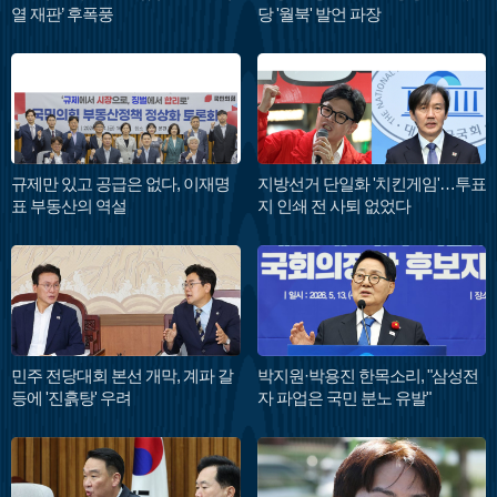
열 재판’ 후폭풍
당 '월북' 발언 파장
규제만 있고 공급은 없다, 이재명
지방선거 단일화 '치킨게임'…투표
표 부동산의 역설
지 인쇄 전 사퇴 없었다
민주 전당대회 본선 개막, 계파 갈
박지원·박용진 한목소리, "삼성전
등에 '진흙탕' 우려
자 파업은 국민 분노 유발"