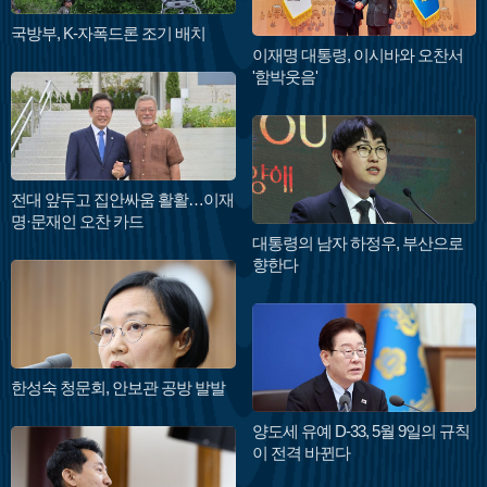
국방부, K-자폭드론 조기 배치
이재명 대통령, 이시바와 오찬서
'함박웃음'
전대 앞두고 집안싸움 활활…이재
명·문재인 오찬 카드
대통령의 남자 하정우, 부산으로
향한다
한성숙 청문회, 안보관 공방 발발
양도세 유예 D-33, 5월 9일의 규칙
이 전격 바뀐다