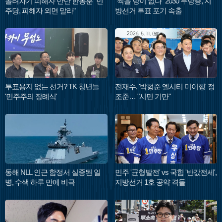
돌려차기 피해자 만난 한동훈 “민
"찍을 당이 없다" 2030 무당층, 지
주당, 피해자 외면 말라”
방선거 투표 포기 속출
투표용지 없는 선거? TK 청년들
전재수, '박형준 엘시티 미이행' 정
'민주주의 장례식'
조준… "시민 기만"
동해 NLL 인근 함정서 실종된 일
민주 '균형발전' vs 국힘 '반값전세',
병, 수색 하루 만에 비극
지방선거 1호 공약 격돌