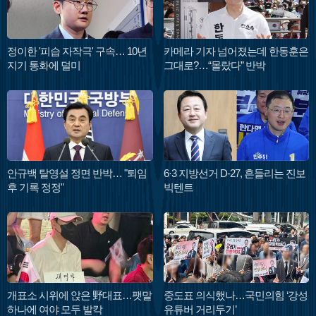
정이한 '피습 자작극' 구속… 10년
카메라 기자 넘어졌는데 한동훈은
지기 통화에 덜미
그대로?…“몰랐다” 반박
안규백 탈영설 정면 반박… "퇴임
6·3 지방선거 D-27, 흔들리는 진보
후 기록 정정"
빅텐트
개표소 시위에 앉은 野대표…팻말
중도표 의식했나…국민의힘 ‘강성
하나에 여야 모두 발칵
유튜버 거리두기’