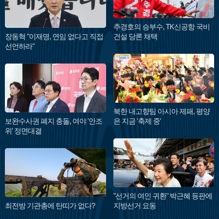
추경호의 승부수, TK신공항 국비
장동혁 "이재명, 연임 없다고 직접
건설 당론 채택
선언하라"
북한 내고향팀 아시아 제패, 평양
보완수사권 폐지 충돌, 여야 '안조
은 지금 '축제 중'
위' 정면대결
"선거의 여인 귀환" 박근혜 등판에
최전방 기관총에 탄띠가 없다?
지방선거 요동