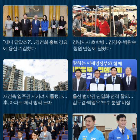
"제니 닮았죠?"…김건희 홍보 강요
경남지사 초박빙…김경수·박완수
에 용산 기겁했다
'창원 민심'에 달렸다
재건축 입주권 지키려 서둘렀나…
울산 범야권 단일화 전격 합의…
李, 아파트 매각 방식 도마
김두겸·박맹우 '보수 분열' 비상