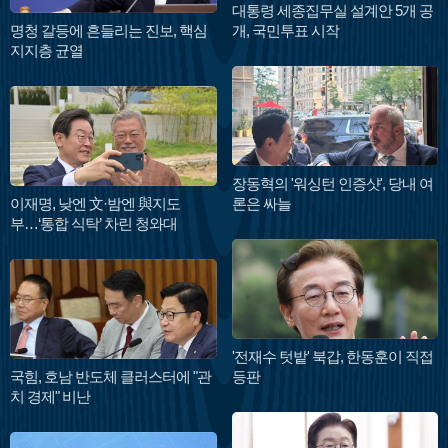
대통령 세종집무실 설계안 5개 공
명청 갈등에 흔들리는 진보, 핵심
개, 국민투표 시작
지지층 균열
장동혁의 '워싱턴 인증샷', 당내 여
이재명, 낮엔 文·밤엔 與지도
론은 싸늘
부…‘통합 식탁’ 차린 청와대
'전재수 텃밭' 북갑, 한동훈이 직접
국힘, 호남 반도체 클러스터에 "관
등판
치 경제" 비난