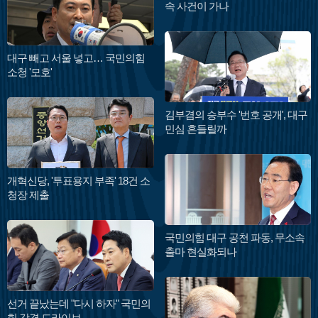
속 사건이 가나
대구 빼고 서울 넣고… 국민의힘
소청 '모호'
김부겸의 승부수 '번호 공개', 대구
민심 흔들릴까
개혁신당, '투표용지 부족' 18건 소
청장 제출
국민의힘 대구 공천 파동, 무소속
출마 현실화되나
선거 끝났는데 "다시 하자" 국민의
힘 강경 드라이브