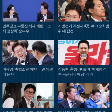
민주당표 부동산 세제 개편…'조
지방선거 격전지 4곳, 여야 오차범
세 정상화' 승부수
위 내 접전
이재명 "촉법소년 하향, 국민 의견
장동혁, 충청·TK 돌며 "이재명 정
더 듣자"
부 공산당식 배당" 직격