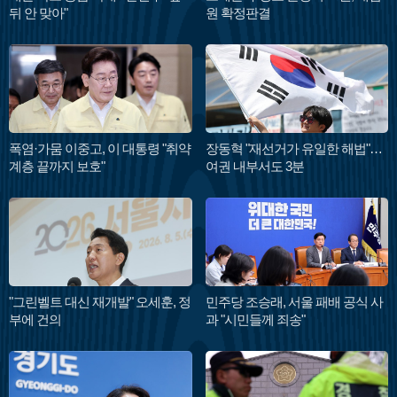
뒤 안 맞아"
원 확정판결
폭염·가뭄 이중고, 이 대통령 "취약
장동혁 "재선거가 유일한 해법"…
계층 끝까지 보호"
여권 내부서도 3분
"그린벨트 대신 재개발" 오세훈, 정
민주당 조승래, 서울 패배 공식 사
부에 건의
과 "시민들께 죄송"