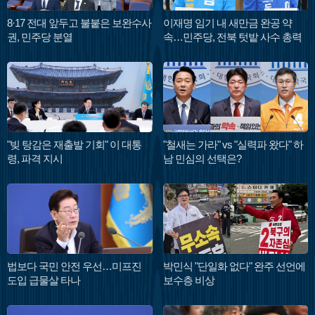
8·17 전대 앞두고 불붙은 보완수사
이재명 임기 내 새만금 완공 약
권, 민주당 분열
속…민주당, 전북 텃밭 사수 총력
"빚 탕감은 재출발 기회" 이 대통
"철새는 가라" vs "실력파 왔다" 하
령, 파격 지시
남 민심의 선택은?
법보다 국민 안전 우선…미프진
박민식 "단일화 없다" 완주 선언에
도입 급물살 타나
보수층 비상