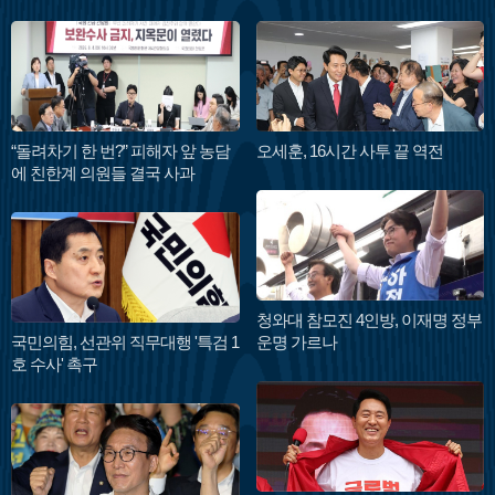
“돌려차기 한 번?” 피해자 앞 농담
오세훈, 16시간 사투 끝 역전
에 친한계 의원들 결국 사과
청와대 참모진 4인방, 이재명 정부
국민의힘, 선관위 직무대행 '특검 1
운명 가르나
호 수사' 촉구