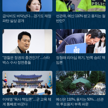
급식비도 바닥났다…경기도 재정
선관위, 예산 110% 받고 용지는 절
파탄 실상 공개
반만?
"경찰은 정권의 충견인가"…스타
정청래 리더십 위기, '반쪽 승리' 책
벅스 수사 정면충돌
임론
이재명 "육사 책임론"…군 교육 체
예산은 110%, 용지는 50%…선관
계 통째로 바꾼다
위 투표용지 부족 파문