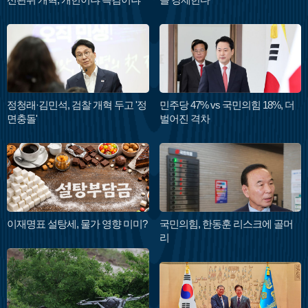
정청래·김민석, 검찰 개혁 두고 '정
민주당 47% vs 국민의힘 18%, 더
면충돌'
벌어진 격차
이재명표 설탕세, 물가 영향 미미?
국민의힘, 한동훈 리스크에 골머
리