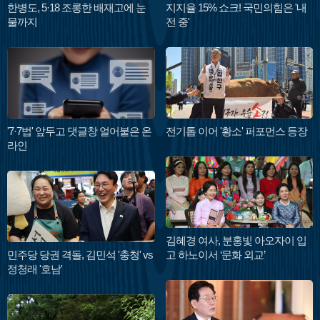
한병도, 5·18 조롱한 배재고에 눈
지지율 15% 쇼크! 국민의힘은 '내
물까지
전 중'
'7·7법' 앞두고 댓글창 얼어붙은 온
전기톱 이어 '황소' 퍼포먼스 등장
라인
김혜경 여사, 분홍빛 아오자이 입
민주당 당권 격돌, 김민석 '충청' vs
고 하노이서 ‘문화 외교’
정청래 '호남'