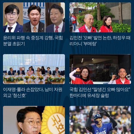
윤리위 파행 속 중징계 강행, 국힘
김민전 '오빠' 발언 논란, 하정우 때
분열 초읽기
리더니 '부메랑'
이재명·룰라 손잡았다, 남미 자원
국힘 김민선 “잘생긴 오빠 많아요”
외교 '청신호'
한마디에 유세장 술렁