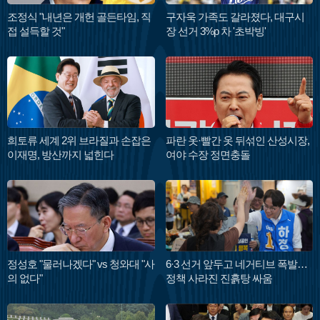
조정식 "내년은 개헌 골든타임, 직
구자욱 가족도 갈라졌다, 대구시
접 설득할 것"
장 선거 3%p 차 '초박빙'
희토류 세계 2위 브라질과 손잡은
파란 옷·빨간 옷 뒤섞인 산성시장,
이재명, 방산까지 넓힌다
여야 수장 정면충돌
정성호 "물러나겠다" vs 청와대 "사
6·3 선거 앞두고 네거티브 폭발…
의 없다"
정책 사라진 진흙탕 싸움