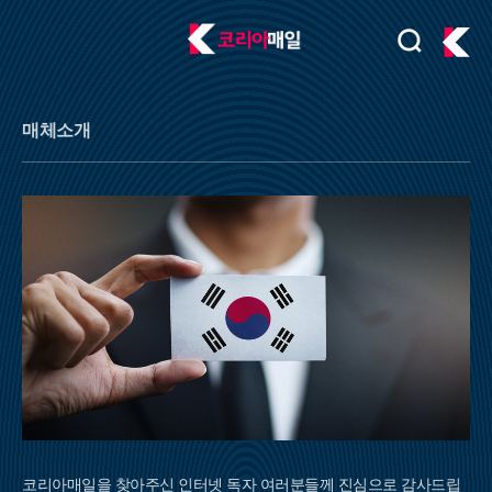
검
주
색
요
서
비
매체소개
스
메
뉴
펼
치
기
코리아매일을 찾아주신 인터넷 독자 여러분들께 진심으로 감사드립