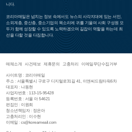
니다.
코리아매일은 넘치는 정보 속에서도 뉴스의 사각지대에 있는 서민,
소외계층, 중산층, 중소기업의 목소리에 귀를 기울여 사회 구성원 모
두가 함께 성장할 수 있도록 노력하겠으며 길잡이 역할을 하는데 최
선을 다할 것을 다짐합니다.
매체소개
사건제보
제휴문의
고충처리
이메일무단수집거부
사이트명 : 코리아매일
주소 : 서울특별시 구로구 디지털로31길 41, 이앤씨드림타워6차
대표자 : 나동현
사업자번호 : 113-15-95428
등록번호 : 서울 아 54621
편집인 : 이원희
청소년책임자 : 정은아
고충처리인 : 이수현
이메일 : cs@koreameail.com