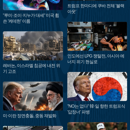
트럼프 한마디에 쿠바 전체 '블랙
아웃'
"루미·조이·지누가 대세" 미국 휩
쓴 '케데헌' 이름
인도에선 LPG 쟁탈전, 아시아 에
너지 위기 현실로
레바논, 이스라엘 침공에 내전 위
기 고조
"NO는 없다" 韓·일 향한 트럼프식
'답정너' 파병
미·이란 정면충돌, 중동 재발화