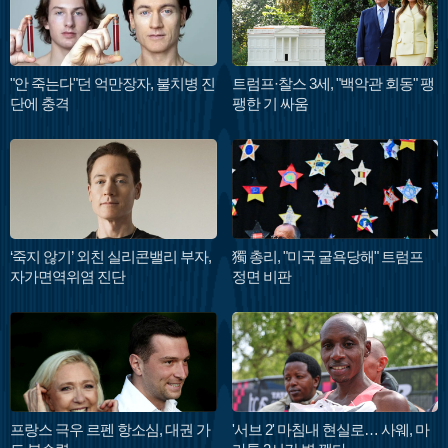
"안 죽는다"던 억만장자, 불치병 진
트럼프·찰스 3세, "백악관 회동" 팽
단에 충격
팽한 기 싸움
‘죽지 않기’ 외친 실리콘밸리 부자,
獨 총리, "미국 굴욕당해" 트럼프
자가면역위염 진단
정면 비판
프랑스 극우 르펜 항소심, 대권 가
'서브 2' 마침내 현실로… 사웨, 마