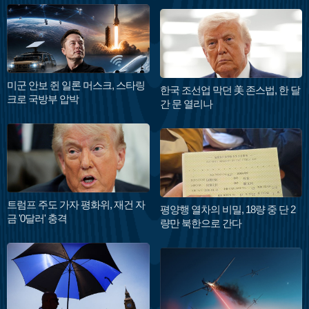
미군 안보 쥔 일론 머스크, 스타링
한국 조선업 막던 美 존스법, 한 달
크로 국방부 압박
간 문 열리나
트럼프 주도 가자 평화위, 재건 자
평양행 열차의 비밀, 18량 중 단 2
금 '0달러' 충격
량만 북한으로 간다