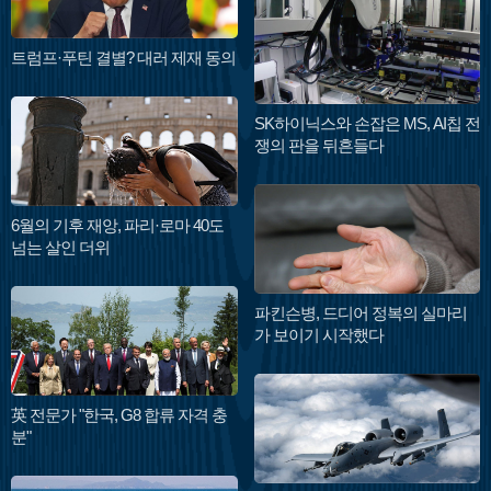
트럼프·푸틴 결별? 대러 제재 동의
SK하이닉스와 손잡은 MS, AI칩 전
쟁의 판을 뒤흔들다
6월의 기후 재앙, 파리·로마 40도
넘는 살인 더위
파킨슨병, 드디어 정복의 실마리
가 보이기 시작했다
英 전문가 "한국, G8 합류 자격 충
분"