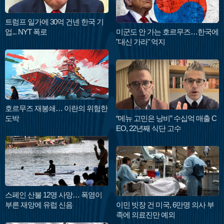
트럼프 일가에 30억 건넨 한국 기
업... NYT 폭로
미군도 안 가는 호르무즈…한국에
"대신 가라" 억지
호르무즈 재봉쇄… 이란의 위험한
도박
“메뉴 고민은 낭비” 수십억 매출 C
EO, 22년째 식단 고수
스페인 산불 12명 사망… 폭염이
부른 재앙에 유럽 신음
이민 빗장 건 미국, 6만명 의사 부
족에 의료진만 예외