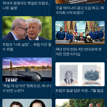
적대국·동맹국도 헷갈린 트럼프,
나토 '술렁'
구글 제미나이 광고 도입 예고, "AI
수익화 서두르겠다"
트럼프 "나토 실망"… 유럽 미군 철
수 위협
34년 만의 반란, 4인 반대표에 쪼
개진 연준 리더십
"독일 게 섰거라" 한화오션, 캐나다
서 반전 노린다
트럼프 얼굴 담은 여권…7월 발급