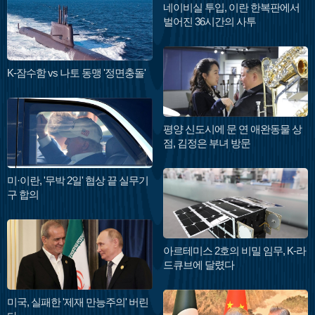
네이비실 투입, 이란 한복판에서
벌어진 36시간의 사투
K-잠수함 vs 나토 동맹 '정면충돌'
평양 신도시에 문 연 애완동물 상
점, 김정은 부녀 방문
미·이란, '무박 2일' 협상 끝 실무기
구 합의
아르테미스 2호의 비밀 임무, K-라
드큐브에 달렸다
미국, 실패한 '제재 만능주의' 버린