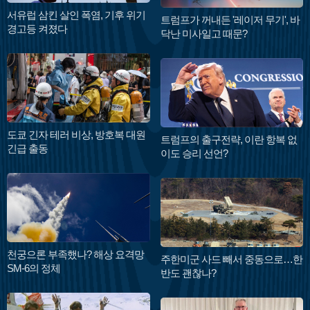
서유럽 삼킨 살인 폭염, 기후 위기
트럼프가 꺼내든 '레이저 무기', 바
경고등 켜졌다
닥난 미사일고 때문?
도쿄 긴자 테러 비상, 방호복 대원
트럼프의 출구전략, 이란 항복 없
긴급 출동
이도 승리 선언?
천궁으론 부족했나? 해상 요격망
주한미군 사드 빼서 중동으로…한
SM-6의 정체
반도 괜찮나?