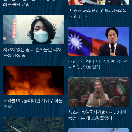
래도 뿔난 유럽
미 공군 B-21 증산 검토… F-22 실
패 안 캔다
치료제 없는 중국, 환자들은 각자
도생 전쟁 중
대만 라이칭더 "미 무기 판매는 억
지력"… 안보 밀착
요격률 0%, 뚫려버린 키이우 하늘
'처참'
뉴스서 AK-47 사격법까지…이란
女앵커는 왜 소총 들었나