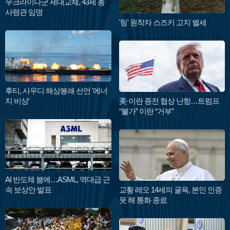
우크라이나군 세대교체, 43세 총
사령관 임명
'링' 원작자 스즈키 고지 별세
후티, 사우디 해상봉쇄 선언 '에너
지 비상'
美·이란 종전 협상 난항…트럼프
“불가” 이란 “거부”
AI 반도체 붐에…ASML, 역대급 근
속 보상안 발표
교황 레오 14세의 굴욕, 본인 인증
못 해 통화 종료