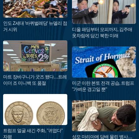
인도 Z세대 '바퀴벌레당' 뉴델리 점
거 시위
디올 패딩부터 모피까지, 김주애
옷차림에 담긴 북한 미래
마트 장바구니가 굿즈 됐다…트레
이더 조 미니백 또 품절
미군 이란 본토 전격 공습, 트럼프
"가벼운 경고일 뿐"
트럼프 얼굴 새긴 주화, "귀엽다"
자평
성모 마리아에 담배 물린 병사…