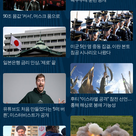
90조 몸값 '커서', 머스크 품으로
미군 5만 명 중동 집결, 이란 본토
침공 시나리오 나왔다
일본은행 금리 인상, '제로' 끝
후티 “이스라엘 공격” 참전 선언…
홍해 해상로 봉쇄 가능성
유튜브도 처음 만들었다는 ‘5억 버
튼’, 미스터비스트가 공개