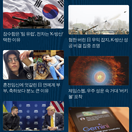
잠수함은 '팀 유럽', 전차는 'K-방산'
택한 이유
혐한 버린 日 우익 잡지, K-방산 성
공 비결 집중 조명
혼전임신에 엇갈린 日 연예계 부
부, 축하보다 분노 큰 이유
제임스웹, 우주 성운 속 거대 '버키
볼' 포착