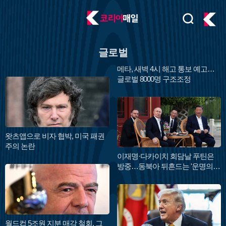
검
주
색
요
서
글로벌
비
스
메타, 새벽 4시 해고 통보 예고…
메
글로벌 8000명 구조조정
뉴
펼
치
기
왓츠앱으로 비자 협박, 미국 패권
주의 논란
이재명·다카이치 회담날 푸틴은
방중…동북아 뒤흔드는 '운명의 1
9일'
월드컵 5조원 지분 매각 철회, 그