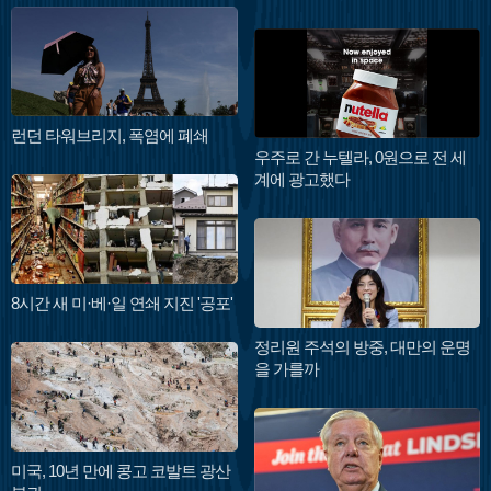
런던 타워브리지, 폭염에 폐쇄
우주로 간 누텔라, 0원으로 전 세
계에 광고했다
8시간 새 미·베·일 연쇄 지진 '공포'
정리원 주석의 방중, 대만의 운명
을 가를까
미국, 10년 만에 콩고 코발트 광산