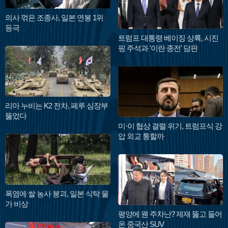
의사 꺾은 조종사, 일본 연봉 1위
등극
트럼프 대통령 베이징 상륙, 시진
핑 주석과 '이란 종전' 담판
리마 누비는 K2 전차, 페루 심장부
뚫었다
미·이 협상 결렬 위기, 트럼프식 강
압 외교 통할까
폭염에 쌀 농사 붕괴, 일본 식탁 물
가 비상
평양에 웬 주차난? 제재 뚫고 들어
온 중국산 SUV