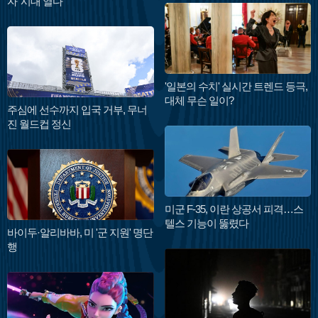
자' 시대 열다
'일본의 수치' 실시간 트렌드 등극,
대체 무슨 일이?
주심에 선수까지 입국 거부, 무너
진 월드컵 정신
미군 F-35, 이란 상공서 피격…스
텔스 기능이 뚫렸다
바이두·알리바바, 미 '군 지원' 명단
행