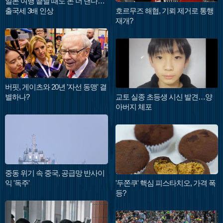
일본 여행 끝날 때도 돈 더 낸다…
출국세 3배 인상
호르무즈 해협, 기뢰 제거로 통행
재개?
버핏, 게이츠와 20년 '자선 동맹' 결
별하나?
교토 실종 초등생 시신 발견…양
아버지 체포
중동 위기 속 중국, 공급망 반사이
익 '독주'
'두쫀쿠' 핵심 피스타치오, 가격 폭
등?