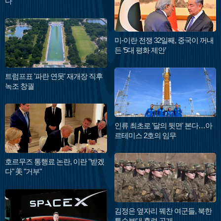
다
미-이란 전쟁 32일째, 중국이 꺼내
든 ‘5대 평화 제안’
트럼프표 '파란 연못' 재개장 직후
녹조 창궐
인류 최초로 '달의 뒷면' 본다…아
르테미스 2호의 임무
호르무즈 통행료 논란, 이란 "받겠
다" 美 "거부"
김정은 옆자리 꿰찬 여군들, 북한
특수부대 훈련 공개