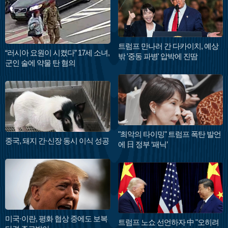
트럼프 만나러 간 다카이치, 예상
“러시아 요원이 시켰다” 17세 소녀,
밖 '중동 파병' 압박에 진땀
군인 술에 약물 탄 혐의
"최악의 타이밍" 트럼프 폭탄 발언
중국, 돼지 간·신장 동시 이식 성공
에 日 정부 ‘패닉’
미국·이란, 평화 협상 중에도 보복
트럼프 노쇼 선언하자 中 "오히려