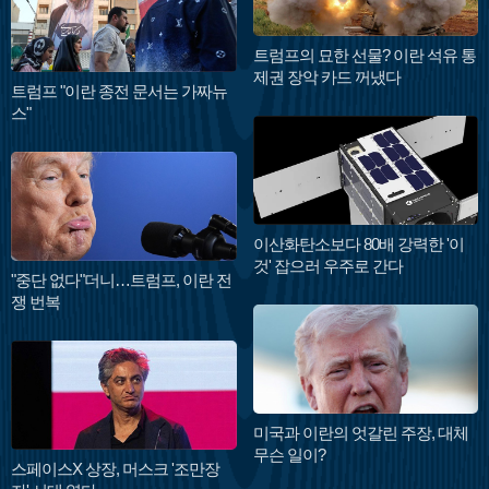
트럼프의 묘한 선물? 이란 석유 통
제권 장악 카드 꺼냈다
트럼프 "이란 종전 문서는 가짜뉴
스"
이산화탄소보다 80배 강력한 '이
것' 잡으러 우주로 간다
"중단 없다"더니…트럼프, 이란 전
쟁 번복
미국과 이란의 엇갈린 주장, 대체
무슨 일이?
스페이스X 상장, 머스크 '조만장