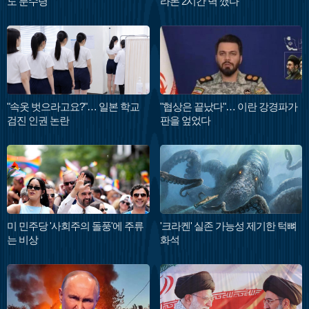
도 분수령
라톤 2시간 벽 깼다
"속옷 벗으라고요?"… 일본 학교
"협상은 끝났다"… 이란 강경파가
검진 인권 논란
판을 엎었다
미 민주당 '사회주의 돌풍'에 주류
'크라켄' 실존 가능성 제기한 턱뼈
는 비상
화석