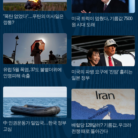
"폭탄 없었다"…푸틴의 미사일은
미국 트럭이 멈췄다, 기름값 7500
깡통?
원 시대 도래
유럽 5월 폭염, 37도 불볕더위에
미국의 파병 요구에 '진땀' 흘리는
인명피해 속출
일본 정부
中 인권운동가 밀입국…한국 정부
배럴당 128달러? 기름값, 우크라
고심
전쟁 때로 돌아간다