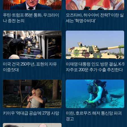
푸틴·트럼프 85분 통화, 우크라이
모즈타바, 허수아비 전락? 이란 실
나 종전 논의
세는 '혁명수비대'
미국 건국 250주년, 표현의 자유
이재명 대통령 인도 방문 결실, K-9
이중잣대
자주포 200문 추가 수출 추진한다
키이우 '역대급 공습'에 27명 사망
이란, 호르무즈 해저 통신망 파괴
경고