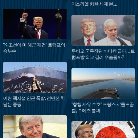
이스라엘 향한 세계 분노
"K-조선이 미 해군 재건" 트럼프의
승부수
루비오 국무장관 바티칸 급파…트
럼프발 외교 결례 수습될까?
이란 핵시설 인근 폭발, 전면전 치
닫는 중동
"항행 자유 수호" 프랑스 샤를드골
함, 수에즈 통과