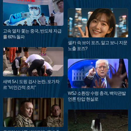
고속 열차 쫓는 중국, 반도체 자급
률 60% 돌파
셀카 속 브이 포즈, 알고 보니 지문
노출 포즈?
새벽 5시 도핑 검사 논란, 포가차
르 "비인간적 조치"
WSJ 소환장 수령 충격, 백악관발
언론 탄압 현실로