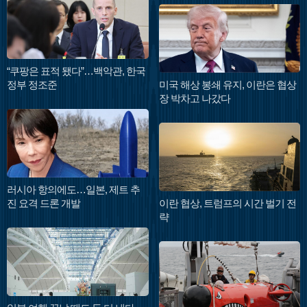
“쿠팡은 표적 됐다”…백악관, 한국
정부 정조준
미국 해상 봉쇄 유지, 이란은 협상
장 박차고 나갔다
러시아 항의에도…일본, 제트 추
진 요격 드론 개발
이란 협상, 트럼프의 시간 벌기 전
략