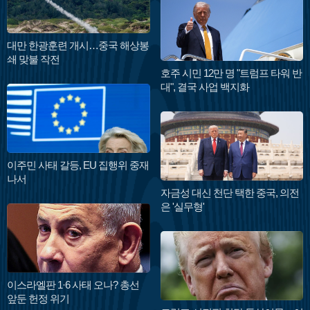
대만 한광훈련 개시…중국 해상봉
쇄 맞불 작전
호주 시민 12만 명 "트럼프 타워 반
대", 결국 사업 백지화
이주민 사태 갈등, EU 집행위 중재
나서
자금성 대신 천단 택한 중국, 의전
은 '실무형'
이스라엘판 1·6 사태 오나? 총선
앞둔 헌정 위기