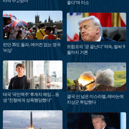
타격 주고받아
좋다"며 미소
런던 35도 돌파, 에어컨 없는 영국
트럼프의 "곧 끝난다" 약속, 벌써 9
'비상'
월까지 거론
태국 ‘국민맥주’ 후계자 해임…동
결국 선 넘은 이스라엘, 레바논에
생 “친형에게 성폭행당했다”
지상군 투입했다