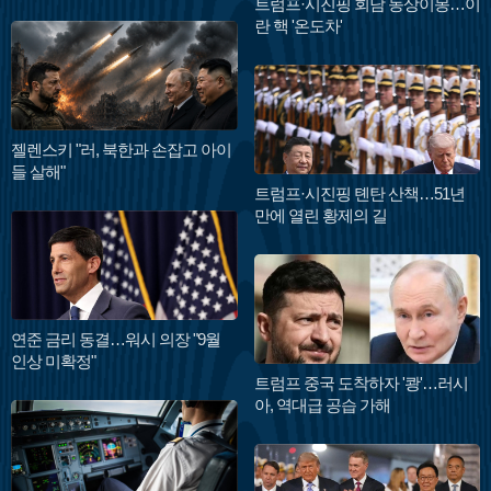
트럼프·시진핑 회담 동상이몽…이
란 핵 '온도차'
젤렌스키 "러, 북한과 손잡고 아이
들 살해"
트럼프·시진핑 톈탄 산책…51년
만에 열린 황제의 길
연준 금리 동결…워시 의장 "9월
인상 미확정"
트럼프 중국 도착하자 '쾅'…러시
아, 역대급 공습 가해