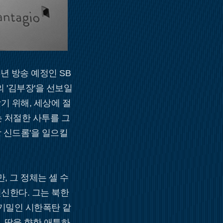
년 방송 예정인 SB
의 '김부장'을 선보일
기 위해, 세상에 절
 처절한 사투를 그
장 신드롬'을 일으킬
 그 정체는 셀 수
신한다. 그는 북한
 기밀인 시한폭탄 같
 딸을 향한 애틋하