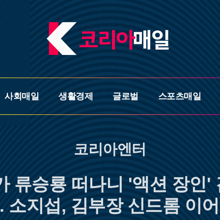
사회매일
생활경제
글로벌
스포츠매일
코리아엔터
가 류승룡 떠나니 '액션 장인'
.. 소지섭, 김부장 신드롬 이