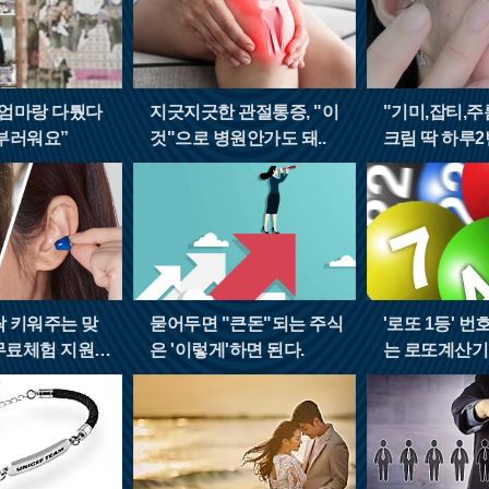
 엄마랑 다퉜다
지긋지긋한 관절통증, "이
"기미,잡티,주
부러워요”
것"으로 병원안가도 돼..
크림 딱 하루2
싹 키워주는 맞
묻어두면 "큰돈"되는 주식
'로또 1등' 
무료체험 지원자
은 '이렇게'하면 된다.
는 로또계산기