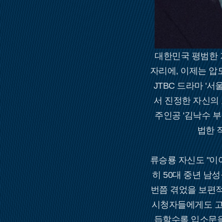
대한민국 평범한 가
자리에, 이제는 압도
JTBC 드라마 '
서 진정한 자신의
주인공 '김낙수 
법한 
류승룡 자신도 "이
히 50대 중년 남
번쯤 겪었을 보편
시청자들에게도 고스
듭할수록 입소문을