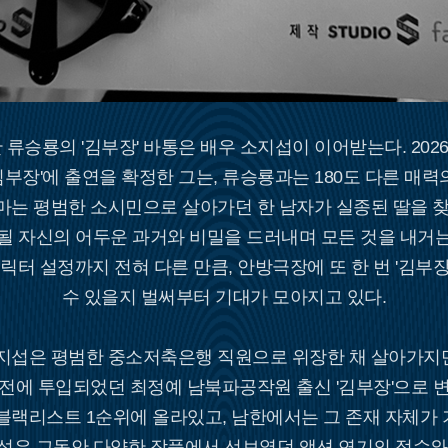
류승룡의 '김부장' 바통은 배우 소지섭이 이어받는다. 2026
김부장'에 출연을 확정한 그는, 류승룡과는 180도 다른 매력
마는 평범한 소시민으로 살아가던 한 남자가 실종된 딸을 찾
될 자신의 어두운 과거와 비밀을 드러내며 모든 것을 내거는
릭터 설정까지 전혀 다른 만큼, 안방극장에 또 한 번 '김부
수 있을지 벌써부터 기대가 모아지고 있다.
지섭은 평범한 중소저축은행 직원으로 위장한 채 살아가지만,
작전에 투입되었던 최정예 남북파공작원 출신 '김부장'으로 변
블랙리스트 1순위에 올라있고, 남한에서는 그 존재 자체가
섭은 그동안 다양한 작품에서 선보였던 액션 연기의 정수와,