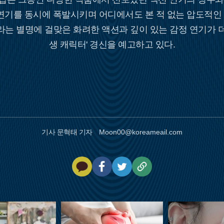
 연기를 동시에 폭발시키며 어디에서도 본 적 없는 압도적인
'라는 별명에 걸맞은 화려한 액션과 깊이 있는 감정 연기가 더
생 캐릭터' 경신을 예고하고 있다.
기사 문혁태 기자
Moon00@koreameail.com
카
페
트
U
카
이
위
R
오
스
터
L
톡
북
복
사