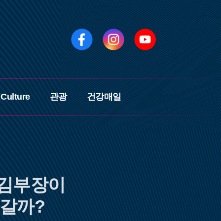
페
인
유
이
스
튜
스
타
브
북
그
램
Culture
관광
건강매일
 김부장이
어갈까?