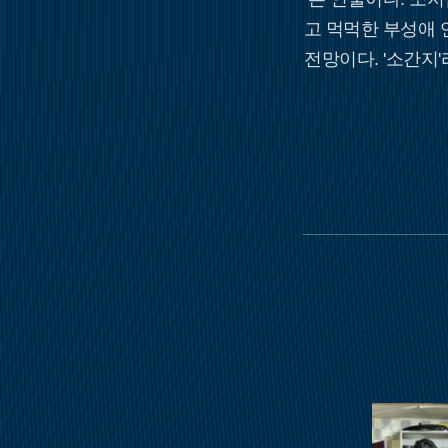
고 먹먹한 부성애
전망이다. '소간지