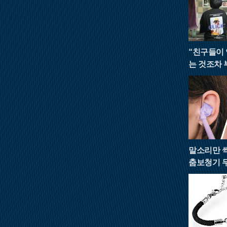
“친구들이
는 것조차 
말소리만 
춤보청기 
모집