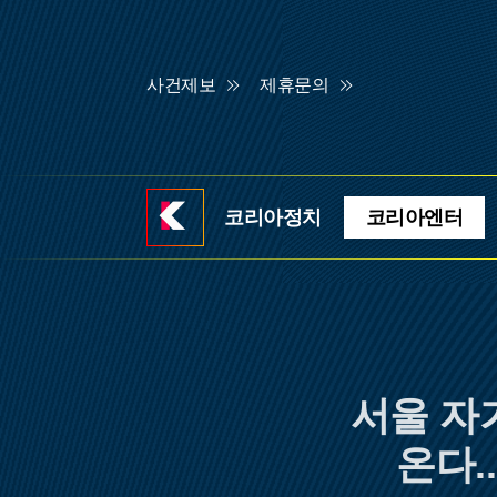
사건제보
제휴문의
코리아정치
코리아엔터
기
사
홈
서울 자
온다.