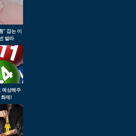
름" 잡는 이
번 발라
번호 예상해주
 화제!