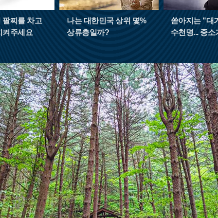
 팔찌를 차고
나는 대한민국 상위 몇%
쏟아지는 "대
지켜주세요
상류층일까?
수천명... 중
중 고르면 돼