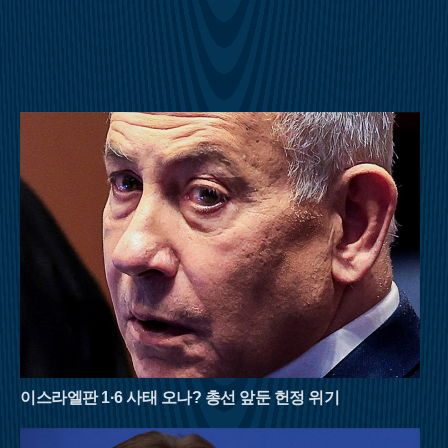
의 반전미를 보여준다.영남의 숨은 보석으로 불리는 밀양 구만산
은 거대한 수직 절벽이 만들어낸 협곡미가 일품이다. 임진왜란
당시 구만 명의 백성이 피신해 목숨을 구했다는 전설이 내려올
만큼 계곡이 깊고 험준하다. 남쪽의 통수골 계곡은 수백 미터 높
이의 화강암 벼랑이 양옆으로 솟아 있어 마치 설악산의 천불동계
곡을 옮겨놓은 듯한 착각을 불러일으킨다. 좁은 협곡 사이로 불
어오는 차가운 산바람은 외부 기온보다 훨씬 낮은 온도를 유지하
며, 거대한 바위 벽이 천연 차양막 역할을 해 뙤약볕을 효과적으
로 막아준다.강원도 횡성의 청태산은 조선 태조 이성계가 그 푸
른 이끼와 울창한 숲에 반해 이름을 붙였다는 설화가 전해지는
곳이다. 국내 1세대 국립자연휴양림으로 지정될 만큼 숲의 보존
상태가 뛰어나며, 해발 1,200m에 달하는 고지대는 대도시보다 평
균 기온이 5~6도 이상 낮아 피서 산행에 최적화되어 있다. 태백산
맥을 넘어오는 시원한 영동의 바람은 한여름의 열기를 식혀주고,
경사가 완만한 육산의 특성상 체력 소모가 적어 초보자나 가족
단위 등산객들도 부담 없이 숲의 정취를 만끽할 수 있다.여름 산
행은 철저한 준비와 안전 수칙 준수가 필수적이다. 아무리 시원
한 계곡이라도 갑작스러운 폭우에 고립될 위험이 있으므로 기상
상황을 수시로 확인해야 하며, 충분한 수분 섭취와 적절한 휴식
이스라엘판 1·6 사태 오나? 총선 앞둔 헌정 위기
을 병행해야 한다. 자연이 빚어낸 천연 냉장고 속에서 땀을 식히
며 걷는 시간은 폭염에 지친 현대인들에게 새로운 활력을 불어넣