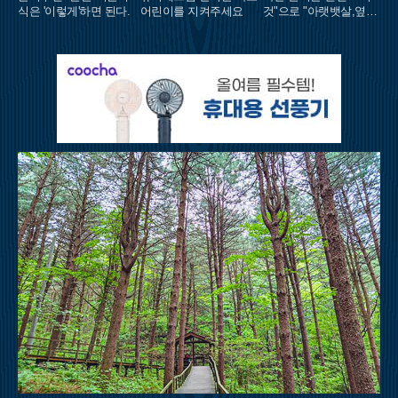
식은 '이렇게'하면 된다.
어린이를 지켜주세요
것"으로 "아랫뱃살,옆구
리" 다 빠진다!