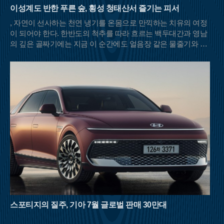
이성계도 반한 푸른 숲, 횡성 청태산서 즐기는 피서
, 자연이 선사하는 천연 냉기를 온몸으로 만끽하는 치유의 여정
이 되어야 한다. 한반도의 척추를 따라 흐르는 백두대간과 영남
의 깊은 골짜기에는 지금 이 순간에도 얼음장 같은 물줄기와 울
창한 초록 차양막을 드리운 명산들이 등산객들의 발길을 기다리
고 있다.충북 영동과 전북 무주, 경북 김천이 맞닿은 민주지산은
이름 그대로 사방에서 사람들이 우러러보는 넉넉한 품을 가졌다.
해발 1,242m의 고산임에도 불구하고 날카로운 암릉 대신 부드러
운 흙길이 이어져 여름철 산행의 피로도를 덜어준다. 특히 북쪽
자락의 물한계곡은 이름처럼 물이 너무 차가워 오래 발을 담그기
힘들 정도로 강력한 냉기를 자랑한다. 하늘이 보이지 않을 만큼
빽빽하게 들어선 원시림은 강렬한 햇볕을 차단해 주며, 삼도봉
정상에 서면 세 갈래의 문화와 방언이 교차하는 화합의 풍경을
마주할 수 있다.백두대간의 웅장한 기운을 느끼고 싶다면 경북
문경과 충북 괴산의 경계에 솟은 대야산이 제격이다. 속리산국립
공원의 비경을 고스란히 간직한 이곳은 거대한 화강암 암릉미가
돋보이는 산이다. 대야산의 여름을 완성하는 것은 단연 용추계곡
과 선유동계곡이다. 오랜 세월 물살이 빚어낸 하트 모양의 용추
폭포는 보는 것만으로도 청량감을 선사하며, 조선 시대 학자 이
스포티지의 질주, 기아 7월 글로벌 판매 30만대
덕형이 사랑했던 선유동계곡은 고즈넉한 풍류를 더한다. 육산의
부드러움과 골산의 거친 매력을 동시에 지닌 대야산은 8월 산행