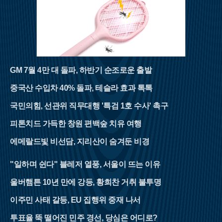
GM 7월 4만 대 돌파, 하반기 순조로운 출발
중국산 수입차 40% 돌파, 테슬라 효과 톡톡
국민의힘, 선관위 직무대행 '특검 1호 수사' 촉구
피톤치드 가득한 창원 편백숲 치유 여행
에메랄드빛 비선담, 지리산이 숨겨둔 비경
"일하며 쉰다" 블레저 열풍, 서울이 뜨는 이유
울버햄튼 10년 만에 강등, 황희찬 거취 불투명
이주민 사태 갈등, EU 집행위 중재 나서
투표율 뚝 떨어진 민주 경선, 당심은 어디로?