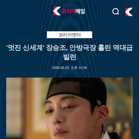
검
주
색
요
서
비
코리아엔터
스
'멋진 신세계' 장승조, 안방극장 홀린 역대급
메
뉴
빌런
펼
치
2026.06.02. 오후 10:36
기