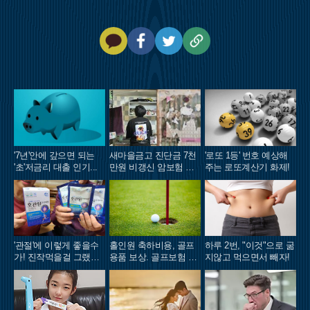
카
페
트
U
카
이
위
R
오
스
터
L
톡
북
복
사
'7년'안에 갚으면 되는
새마을금고 진단금 7천
'로또 1등' 번호 예상해
'초'저금리 대출 인기...
만원 비갱신 암보험 출
주는 로또계산기 화제!
시
'관절'에 이렇게 좋을수
홀인원 축하비용, 골프
하루 2번, "이것"으로 굶
가! 진작먹을걸 그랬어
용품 보상. 골프보험 출
지않고 먹으면서 빼자!
요!
시