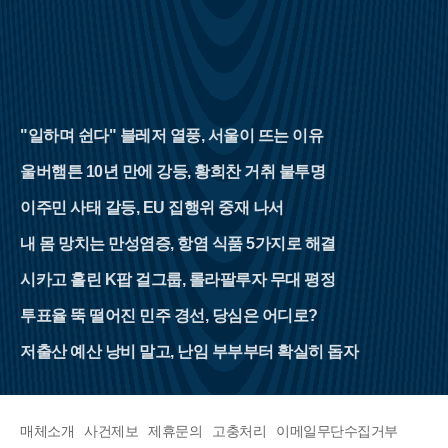
"일하며 쉰다" 블레저 열풍, 서울이 뜨는 이유
울버햄튼 10년 만에 강등, 황희찬 거취 불투명
이주민 사태 갈등, EU 집행위 중재 나서
내 몸 망치는 만성염증, 항염 식품 5가지로 해결
시카고 홀린 K팝 걸그룹, 롤라팔루자 무대 평정
투표율 뚝 떨어진 민주 경선, 당심은 어디로?
저출산 예산 낭비 말고, 난임 부부부터 확실히 돕자
매체소개
사건제보
제휴문의
고충처리
이메일무단수집거부