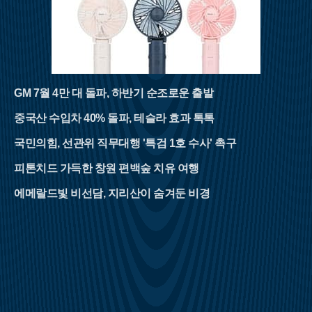
GM 7월 4만 대 돌파, 하반기 순조로운 출발
중국산 수입차 40% 돌파, 테슬라 효과 톡톡
국민의힘, 선관위 직무대행 '특검 1호 수사' 촉구
피톤치드 가득한 창원 편백숲 치유 여행
에메랄드빛 비선담, 지리산이 숨겨둔 비경