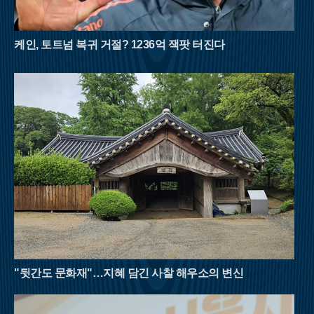
덕형이 사랑했던 선유동계곡은 고즈넉한 풍류를 더한다. 육산의
부드러움과 골산의 거친 매력을 동시에 지닌 대야산은 8월 산행
의 반전미를 보여준다.영남의 숨은 보석으로 불리는 밀양 구만산
케인, 토트넘 복귀 거절? 1236억 잭팟 터진다
은 거대한 수직 절벽이 만들어낸 협곡미가 일품이다. 임진왜란
당시 구만 명의 백성이 피신해 목숨을 구했다는 전설이 내려올
만큼 계곡이 깊고 험준하다. 남쪽의 통수골 계곡은 수백 미터 높
이의 화강암 벼랑이 양옆으로 솟아 있어 마치 설악산의 천불동계
곡을 옮겨놓은 듯한 착각을 불러일으킨다. 좁은 협곡 사이로 불
어오는 차가운 산바람은 외부 기온보다 훨씬 낮은 온도를 유지하
며, 거대한 바위 벽이 천연 차양막 역할을 해 뙤약볕을 효과적으
로 막아준다.강원도 횡성의 청태산은 조선 태조 이성계가 그 푸
른 이끼와 울창한 숲에 반해 이름을 붙였다는 설화가 전해지는
곳이다. 국내 1세대 국립자연휴양림으로 지정될 만큼 숲의 보존
상태가 뛰어나며, 해발 1,200m에 달하는 고지대는 대도시보다 평
균 기온이 5~6도 이상 낮아 피서 산행에 최적화되어 있다. 태백산
맥을 넘어오는 시원한 영동의 바람은 한여름의 열기를 식혀주고,
경사가 완만한 육산의 특성상 체력 소모가 적어 초보자나 가족
단위 등산객들도 부담 없이 숲의 정취를 만끽할 수 있다.여름 산
"뒷간도 문화재"…지혜 담긴 사찰 해우소의 변신
행은 철저한 준비와 안전 수칙 준수가 필수적이다. 아무리 시원
한 계곡이라도 갑작스러운 폭우에 고립될 위험이 있으므로 기상
상황을 수시로 확인해야 하며, 충분한 수분 섭취와 적절한 휴식