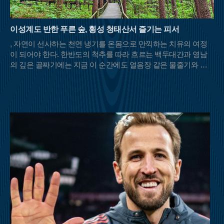
이성계도 반한 푸른 숲, 횡성 청태산서 즐기는 피서
, 자연이 선사하는 천연 냉기를 온몸으로 만끽하는 치유의 여정
이 되어야 한다. 한반도의 척추를 따라 흐르는 백두대간과 영남
의 깊은 골짜기에는 지금 이 순간에도 얼음장 같은 물줄기와 울
창한 초록 차양막을 드리운 명산들이 등산객들의 발길을 기다리
고 있다.충북 영동과 전북 무주, 경북 김천이 맞닿은 민주지산은
이름 그대로 사방에서 사람들이 우러러보는 넉넉한 품을 가졌다.
해발 1,242m의 고산임에도 불구하고 날카로운 암릉 대신 부드러
운 흙길이 이어져 여름철 산행의 피로도를 덜어준다. 특히 북쪽
자락의 물한계곡은 이름처럼 물이 너무 차가워 오래 발을 담그기
힘들 정도로 강력한 냉기를 자랑한다. 하늘이 보이지 않을 만큼
빽빽하게 들어선 원시림은 강렬한 햇볕을 차단해 주며, 삼도봉
정상에 서면 세 갈래의 문화와 방언이 교차하는 화합의 풍경을
마주할 수 있다.백두대간의 웅장한 기운을 느끼고 싶다면 경북
문경과 충북 괴산의 경계에 솟은 대야산이 제격이다. 속리산국립
공원의 비경을 고스란히 간직한 이곳은 거대한 화강암 암릉미가
돋보이는 산이다. 대야산의 여름을 완성하는 것은 단연 용추계곡
과 선유동계곡이다. 오랜 세월 물살이 빚어낸 하트 모양의 용추
폭포는 보는 것만으로도 청량감을 선사하며, 조선 시대 학자 이