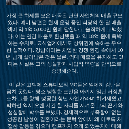
가장 큰 화제를 모은 대목은 단연 사업체의 매출 규모
였다. 예비 남편은 현재 운영 중인 식당의 한 달 매출
액이 약 1억 5,000만 원에 달한다고 솔직하게 고백했
다. 이는 연간 매출로 환산했을 때 약 18억 원에 육박
하는 수치로, 요식업계에서도 상위권에 속하는 우수
한 실적이다. 강남이라는 치열한 경쟁 환경 속에서 10
년 넘게 살아남은 것은 물론, 억대 매출을 유지하고 있
다는 사실은 그의 성실함과 사업적 역량을 단적으로
증명해준다.
이 같은 고백에 스튜디오의 MC들은 일제히 감탄을
금치 못했다. 평소 냉철한 조언을 아끼지 않던 서장훈
조차 그를 향해 '성공한 청년 사업가'라며 치켜세웠고,
박하선 역시 오랜 시간 한 자리를 지켜온 그의 끈기와
성실함에 박수를 보냈다. 경제적으로 부족함이 없는
성공한 남성이 결혼이라는 문턱 앞에서 왜 이토록 처
절한 갈등을 겪으며 캠프까지 오게 되었는지에 대해