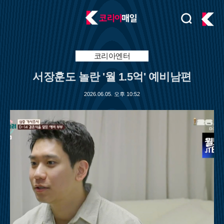
검
주
색
요
서
비
코리아엔터
스
서장훈도 놀란 '월 1.5억' 예비남편
메
뉴
2026.06.05. 오후 10:52
펼
치
기