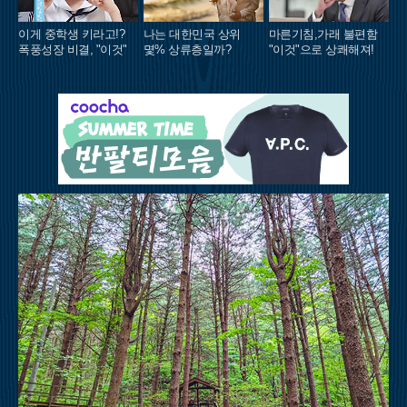
이게 중학생 키라고!?
나는 대한민국 상위
마른기침,가래 불편함
폭풍성장 비결, "이것"
몇% 상류층일까?
"이것"으로 상쾌해져!