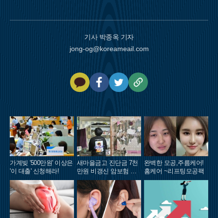
기사 박종옥 기자
jong-og@koreameail.com
카
페
트
U
카
이
위
R
오
스
터
L
톡
북
복
사
가계빚 '500만원' 이상은
새마을금고 진단금 7천
완벽한 모공,주름케어!
'이 대출' 신청해라!
만원 비갱신 암보험 출
홈케어 ~리프팅모공팩
시