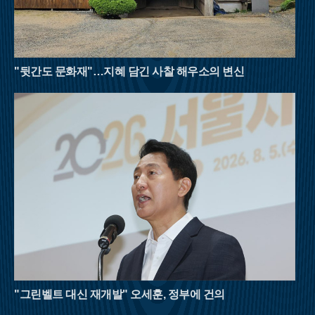
경사가 완만한 육산의 특성상 체력 소모가 적어 초보자나 가족
단위 등산객들도 부담 없이 숲의 정취를 만끽할 수 있다.여름 산
행은 철저한 준비와 안전 수칙 준수가 필수적이다. 아무리 시원
한 계곡이라도 갑작스러운 폭우에 고립될 위험이 있으므로 기상
상황을 수시로 확인해야 하며, 충분한 수분 섭취와 적절한 휴식
"뒷간도 문화재"…지혜 담긴 사찰 해우소의 변신
을 병행해야 한다. 자연이 빚어낸 천연 냉장고 속에서 땀을 식히
며 걷는 시간은 폭염에 지친 현대인들에게 새로운 활력을 불어넣
어 줄 것이다. 8월의 명산들이 선사하는 짙푸른 초록의 위로를 받
으며 남은 여름을 건강하게 이겨내길 바란다.
"그린벨트 대신 재개발" 오세훈, 정부에 건의