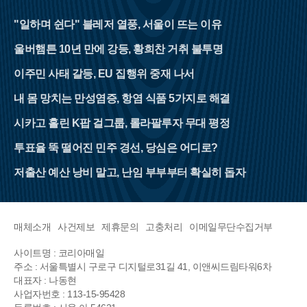
"일하며 쉰다" 블레저 열풍, 서울이 뜨는 이유
울버햄튼 10년 만에 강등, 황희찬 거취 불투명
이주민 사태 갈등, EU 집행위 중재 나서
내 몸 망치는 만성염증, 항염 식품 5가지로 해결
시카고 홀린 K팝 걸그룹, 롤라팔루자 무대 평정
투표율 뚝 떨어진 민주 경선, 당심은 어디로?
저출산 예산 낭비 말고, 난임 부부부터 확실히 돕자
매체소개
사건제보
제휴문의
고충처리
이메일무단수집거부
사이트명 : 코리아매일
주소 : 서울특별시 구로구 디지털로31길 41, 이앤씨드림타워6차
대표자 : 나동현
사업자번호 : 113-15-95428