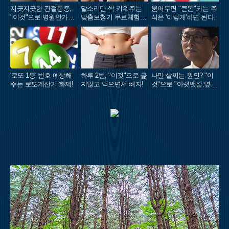
지긋지긋한 관절통증,
말소리만 싹 키워주는
묻어두면 "큰돈"되는 주
"이것"으로 병원안가도
맞춤보청기 무료체험 지
식은 '이렇게'하면 된다.
돼..
원자모집
'로또 1등' 번호 예상해
하루 2번, "이것"으로 굶
나만 살찌는 원인? "이
주는 로또계산기 화제!
지않고 먹으면서 빼자!
것"으로 "아랫뱃살,옆구
리" 다 빠진다!