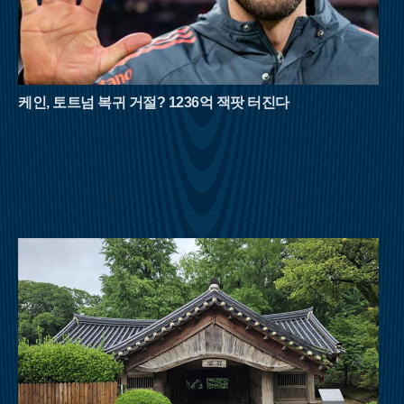
마주할 수 있다.백두대간의 웅장한 기운을 느끼고 싶다면 경북
문경과 충북 괴산의 경계에 솟은 대야산이 제격이다. 속리산국립
공원의 비경을 고스란히 간직한 이곳은 거대한 화강암 암릉미가
돋보이는 산이다. 대야산의 여름을 완성하는 것은 단연 용추계곡
과 선유동계곡이다. 오랜 세월 물살이 빚어낸 하트 모양의 용추
폭포는 보는 것만으로도 청량감을 선사하며, 조선 시대 학자 이
케인, 토트넘 복귀 거절? 1236억 잭팟 터진다
덕형이 사랑했던 선유동계곡은 고즈넉한 풍류를 더한다. 육산의
부드러움과 골산의 거친 매력을 동시에 지닌 대야산은 8월 산행
의 반전미를 보여준다.영남의 숨은 보석으로 불리는 밀양 구만산
은 거대한 수직 절벽이 만들어낸 협곡미가 일품이다. 임진왜란
당시 구만 명의 백성이 피신해 목숨을 구했다는 전설이 내려올
만큼 계곡이 깊고 험준하다. 남쪽의 통수골 계곡은 수백 미터 높
이의 화강암 벼랑이 양옆으로 솟아 있어 마치 설악산의 천불동계
곡을 옮겨놓은 듯한 착각을 불러일으킨다. 좁은 협곡 사이로 불
어오는 차가운 산바람은 외부 기온보다 훨씬 낮은 온도를 유지하
며, 거대한 바위 벽이 천연 차양막 역할을 해 뙤약볕을 효과적으
로 막아준다.강원도 횡성의 청태산은 조선 태조 이성계가 그 푸
른 이끼와 울창한 숲에 반해 이름을 붙였다는 설화가 전해지는
곳이다. 국내 1세대 국립자연휴양림으로 지정될 만큼 숲의 보존
상태가 뛰어나며, 해발 1,200m에 달하는 고지대는 대도시보다 평
균 기온이 5~6도 이상 낮아 피서 산행에 최적화되어 있다. 태백산
맥을 넘어오는 시원한 영동의 바람은 한여름의 열기를 식혀주고,