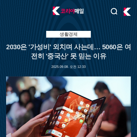
검
주
색
요
서
비
생활경제
스
2030은 '가성비' 외치며 사는데… 5060은 여
메
뉴
전히 '중국산' 못 믿는 이유
펼
치
2025.09.08. 오전 12:33
기