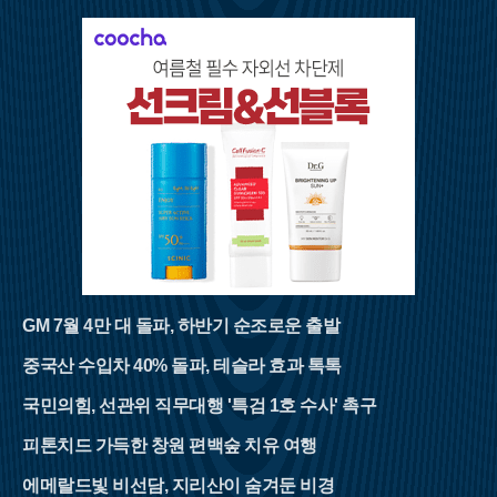
GM 7월 4만 대 돌파, 하반기 순조로운 출발
중국산 수입차 40% 돌파, 테슬라 효과 톡톡
국민의힘, 선관위 직무대행 '특검 1호 수사' 촉구
피톤치드 가득한 창원 편백숲 치유 여행
에메랄드빛 비선담, 지리산이 숨겨둔 비경