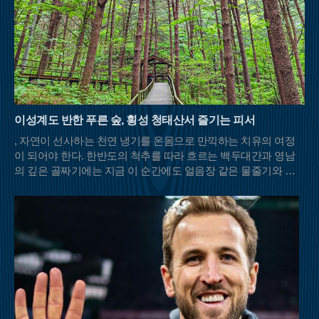
이성계도 반한 푸른 숲, 횡성 청태산서 즐기는 피서
, 자연이 선사하는 천연 냉기를 온몸으로 만끽하는 치유의 여정
이 되어야 한다. 한반도의 척추를 따라 흐르는 백두대간과 영남
의 깊은 골짜기에는 지금 이 순간에도 얼음장 같은 물줄기와 울
창한 초록 차양막을 드리운 명산들이 등산객들의 발길을 기다리
고 있다.충북 영동과 전북 무주, 경북 김천이 맞닿은 민주지산은
이름 그대로 사방에서 사람들이 우러러보는 넉넉한 품을 가졌다.
해발 1,242m의 고산임에도 불구하고 날카로운 암릉 대신 부드러
운 흙길이 이어져 여름철 산행의 피로도를 덜어준다. 특히 북쪽
자락의 물한계곡은 이름처럼 물이 너무 차가워 오래 발을 담그기
힘들 정도로 강력한 냉기를 자랑한다. 하늘이 보이지 않을 만큼
빽빽하게 들어선 원시림은 강렬한 햇볕을 차단해 주며, 삼도봉
정상에 서면 세 갈래의 문화와 방언이 교차하는 화합의 풍경을