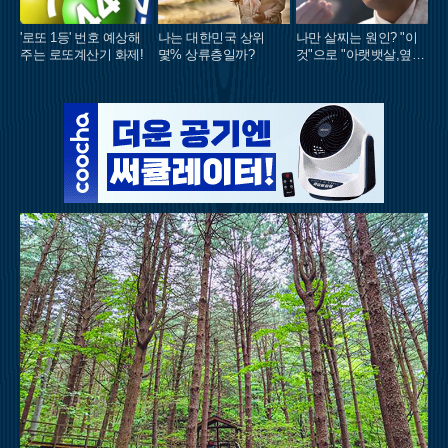
'로또 1등' 번호 예상해
나는 대한민국 상위
나만 살찌는 원인? "이
주는 로또계산기 화제!
몇% 상류층일까?
것"으로 "아랫뱃살,옆구
리" 다 빠진다!