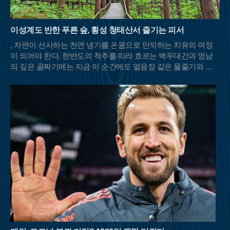
이성계도 반한 푸른 숲, 횡성 청태산서 즐기는 피서
, 자연이 선사하는 천연 냉기를 온몸으로 만끽하는 치유의 여정
이 되어야 한다. 한반도의 척추를 따라 흐르는 백두대간과 영남
의 깊은 골짜기에는 지금 이 순간에도 얼음장 같은 물줄기와 울
창한 초록 차양막을 드리운 명산들이 등산객들의 발길을 기다리
고 있다.충북 영동과 전북 무주, 경북 김천이 맞닿은 민주지산은
이름 그대로 사방에서 사람들이 우러러보는 넉넉한 품을 가졌다.
해발 1,242m의 고산임에도 불구하고 날카로운 암릉 대신 부드러
운 흙길이 이어져 여름철 산행의 피로도를 덜어준다. 특히 북쪽
자락의 물한계곡은 이름처럼 물이 너무 차가워 오래 발을 담그기
힘들 정도로 강력한 냉기를 자랑한다. 하늘이 보이지 않을 만큼
빽빽하게 들어선 원시림은 강렬한 햇볕을 차단해 주며, 삼도봉
정상에 서면 세 갈래의 문화와 방언이 교차하는 화합의 풍경을
마주할 수 있다.백두대간의 웅장한 기운을 느끼고 싶다면 경북
문경과 충북 괴산의 경계에 솟은 대야산이 제격이다. 속리산국립
공원의 비경을 고스란히 간직한 이곳은 거대한 화강암 암릉미가
돋보이는 산이다. 대야산의 여름을 완성하는 것은 단연 용추계곡
과 선유동계곡이다. 오랜 세월 물살이 빚어낸 하트 모양의 용추
폭포는 보는 것만으로도 청량감을 선사하며, 조선 시대 학자 이