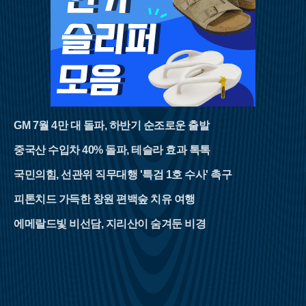
GM 7월 4만 대 돌파, 하반기 순조로운 출발
중국산 수입차 40% 돌파, 테슬라 효과 톡톡
국민의힘, 선관위 직무대행 '특검 1호 수사' 촉구
피톤치드 가득한 창원 편백숲 치유 여행
에메랄드빛 비선담, 지리산이 숨겨둔 비경