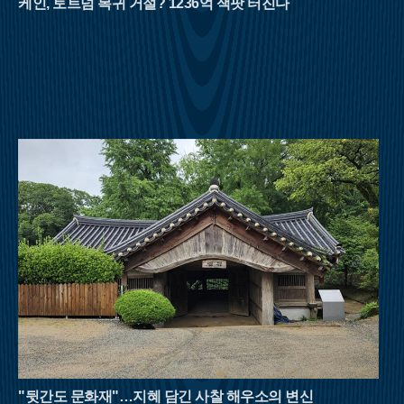
케인, 토트넘 복귀 거절? 1236억 잭팟 터진다
덕형이 사랑했던 선유동계곡은 고즈넉한 풍류를 더한다. 육산의
부드러움과 골산의 거친 매력을 동시에 지닌 대야산은 8월 산행
의 반전미를 보여준다.영남의 숨은 보석으로 불리는 밀양 구만산
은 거대한 수직 절벽이 만들어낸 협곡미가 일품이다. 임진왜란
당시 구만 명의 백성이 피신해 목숨을 구했다는 전설이 내려올
만큼 계곡이 깊고 험준하다. 남쪽의 통수골 계곡은 수백 미터 높
이의 화강암 벼랑이 양옆으로 솟아 있어 마치 설악산의 천불동계
곡을 옮겨놓은 듯한 착각을 불러일으킨다. 좁은 협곡 사이로 불
어오는 차가운 산바람은 외부 기온보다 훨씬 낮은 온도를 유지하
며, 거대한 바위 벽이 천연 차양막 역할을 해 뙤약볕을 효과적으
로 막아준다.강원도 횡성의 청태산은 조선 태조 이성계가 그 푸
른 이끼와 울창한 숲에 반해 이름을 붙였다는 설화가 전해지는
곳이다. 국내 1세대 국립자연휴양림으로 지정될 만큼 숲의 보존
상태가 뛰어나며, 해발 1,200m에 달하는 고지대는 대도시보다 평
균 기온이 5~6도 이상 낮아 피서 산행에 최적화되어 있다. 태백산
맥을 넘어오는 시원한 영동의 바람은 한여름의 열기를 식혀주고,
경사가 완만한 육산의 특성상 체력 소모가 적어 초보자나 가족
단위 등산객들도 부담 없이 숲의 정취를 만끽할 수 있다.여름 산
행은 철저한 준비와 안전 수칙 준수가 필수적이다. 아무리 시원
한 계곡이라도 갑작스러운 폭우에 고립될 위험이 있으므로 기상
상황을 수시로 확인해야 하며, 충분한 수분 섭취와 적절한 휴식
"뒷간도 문화재"…지혜 담긴 사찰 해우소의 변신