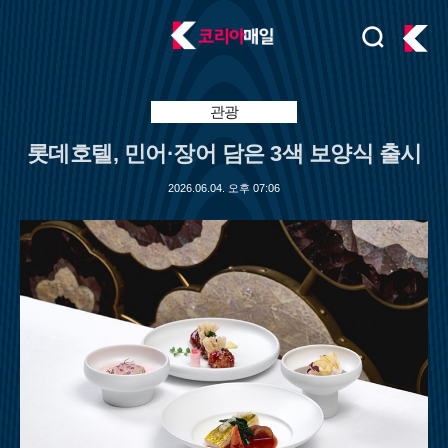
검
주
색
요
서
비
관광
스
롯데호텔, 민어·장어 담은 3색 보양식 출시
메
뉴
2026.06.04. 오후 07:06
펼
치
기