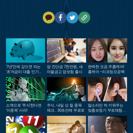
카
페
트
U
카
이
위
R
오
스
터
L
톡
북
복
사
'7년'안에 갚으면 되는
암 진단금 7천만원, 새
완벽한 모공,주름케어!
'초'저금리 대출 인기...
마을금고 암보험 출시
홈케어 ~리프팅모공팩
소액으로 '주식'한다면
주식, 내일 상 칠 종목
말소리만 싹 키워주는
'이종목' 사라!
체크.. 30초만에 무료로
맞춤보청기 무료체험 지
원자모집