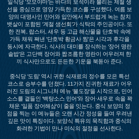
일식당 '모모야마'는 바다의 보석이라 불리는 제철 생
선을 중심으로 영양 가득한 코스를 구성했다. 여름 보
양의 대명사인 민어와 입안에서 부드럽게 녹는 참치
뱃살이 포함된 '계절 생선회'가 식탁의 주인공이다. 또
한 전복, 랍스터, 새우 등 고급 해산물을 단호박 속에
가득 채워 쪄낸 '단호박 황금사 찜'은 시각과 후각을
동시에 자극한다. 식사의 대미를 장식하는 '장어 명란
솥밥'은 고단백 장어와 짭조름한 명란이 어우러져 한
끼 식사만으로도 든든한 기운을 북돋아 준다.
중식당 '도림' 역시 귀한 식재료의 정수를 모은 특선
코스로 승부수를 던졌다. 11가지 진귀한 재료가 어우
러진 도림의 시그니처 메뉴 '불도장'을 시작으로, 민어
소스를 곁들인 '백탕소스 민어'와 장어·새우로 속을 꽉
채운 '일품 장어해삼'이 줄을 잇는다. 중식 보양의 정
점을 찍는 이 메뉴들은 오랜 시간 정성을 들여 우려낸
깊은 맛이 특징이다. 보양식 특유의 묵직함과 중식의
화려한 기법이 만나 미식의 절정을 선사한다.