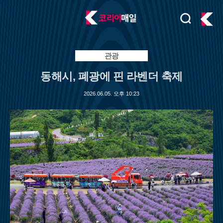
검
주
색
요
서
비
관광
스
동해시, 폐광에 핀 라벤더 축제
메
뉴
2026.06.05. 오후 10:23
펼
치
기