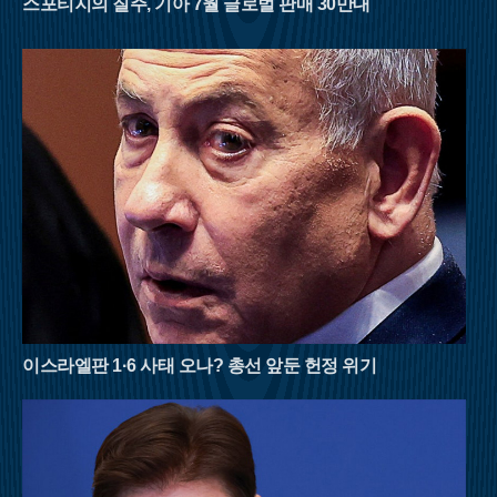
스포티지의 질주, 기아 7월 글로벌 판매 30만대
덕형이 사랑했던 선유동계곡은 고즈넉한 풍류를 더한다. 육산의
부드러움과 골산의 거친 매력을 동시에 지닌 대야산은 8월 산행
의 반전미를 보여준다.영남의 숨은 보석으로 불리는 밀양 구만산
은 거대한 수직 절벽이 만들어낸 협곡미가 일품이다. 임진왜란
당시 구만 명의 백성이 피신해 목숨을 구했다는 전설이 내려올
만큼 계곡이 깊고 험준하다. 남쪽의 통수골 계곡은 수백 미터 높
이의 화강암 벼랑이 양옆으로 솟아 있어 마치 설악산의 천불동계
곡을 옮겨놓은 듯한 착각을 불러일으킨다. 좁은 협곡 사이로 불
어오는 차가운 산바람은 외부 기온보다 훨씬 낮은 온도를 유지하
며, 거대한 바위 벽이 천연 차양막 역할을 해 뙤약볕을 효과적으
로 막아준다.강원도 횡성의 청태산은 조선 태조 이성계가 그 푸
른 이끼와 울창한 숲에 반해 이름을 붙였다는 설화가 전해지는
곳이다. 국내 1세대 국립자연휴양림으로 지정될 만큼 숲의 보존
상태가 뛰어나며, 해발 1,200m에 달하는 고지대는 대도시보다 평
균 기온이 5~6도 이상 낮아 피서 산행에 최적화되어 있다. 태백산
이스라엘판 1·6 사태 오나? 총선 앞둔 헌정 위기
맥을 넘어오는 시원한 영동의 바람은 한여름의 열기를 식혀주고,
경사가 완만한 육산의 특성상 체력 소모가 적어 초보자나 가족
단위 등산객들도 부담 없이 숲의 정취를 만끽할 수 있다.여름 산
행은 철저한 준비와 안전 수칙 준수가 필수적이다. 아무리 시원
한 계곡이라도 갑작스러운 폭우에 고립될 위험이 있으므로 기상
상황을 수시로 확인해야 하며, 충분한 수분 섭취와 적절한 휴식