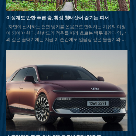
이성계도 반한 푸른 숲, 횡성 청태산서 즐기는 피서
, 자연이 선사하는 천연 냉기를 온몸으로 만끽하는 치유의 여정
이 되어야 한다. 한반도의 척추를 따라 흐르는 백두대간과 영남
의 깊은 골짜기에는 지금 이 순간에도 얼음장 같은 물줄기와 울
창한 초록 차양막을 드리운 명산들이 등산객들의 발길을 기다리
고 있다.충북 영동과 전북 무주, 경북 김천이 맞닿은 민주지산은
이름 그대로 사방에서 사람들이 우러러보는 넉넉한 품을 가졌다.
해발 1,242m의 고산임에도 불구하고 날카로운 암릉 대신 부드러
운 흙길이 이어져 여름철 산행의 피로도를 덜어준다. 특히 북쪽
자락의 물한계곡은 이름처럼 물이 너무 차가워 오래 발을 담그기
힘들 정도로 강력한 냉기를 자랑한다. 하늘이 보이지 않을 만큼
빽빽하게 들어선 원시림은 강렬한 햇볕을 차단해 주며, 삼도봉
정상에 서면 세 갈래의 문화와 방언이 교차하는 화합의 풍경을
마주할 수 있다.백두대간의 웅장한 기운을 느끼고 싶다면 경북
문경과 충북 괴산의 경계에 솟은 대야산이 제격이다. 속리산국립
공원의 비경을 고스란히 간직한 이곳은 거대한 화강암 암릉미가
돋보이는 산이다. 대야산의 여름을 완성하는 것은 단연 용추계곡
과 선유동계곡이다. 오랜 세월 물살이 빚어낸 하트 모양의 용추
폭포는 보는 것만으로도 청량감을 선사하며, 조선 시대 학자 이