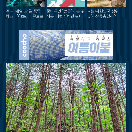
주식, 내일 상 칠 종목
묻어두면 "큰돈"되는 주
나는 대한민국 상위
체크.. 30초만에 무료로
식은 '이렇게'하면 된다.
몇% 상류층일까?