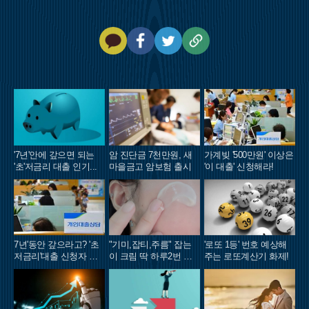
카
페
트
U
카
이
위
R
오
스
터
L
톡
북
복
사
'7년'안에 갚으면 되는
암 진단금 7천만원, 새
가계빚 '500만원' 이상은
'초'저금리 대출 인기...
마을금고 암보험 출시
'이 대출' 신청해라!
7년'동안 갚으라고? '초
"기미,잡티,주름" 잡는
'로또 1등' 번호 예상해
저금리'대출 신청자 몰
이 크림 딱 하루2번 발
주는 로또계산기 화제!
렸다.
라