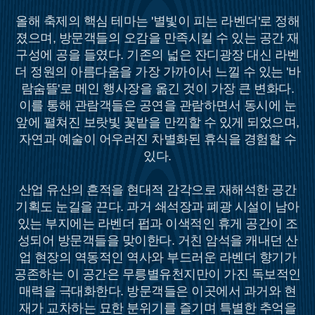
올해 축제의 핵심 테마는 '별빛이 피는 라벤더'로 정해
졌으며, 방문객들의 오감을 만족시킬 수 있는 공간 재
구성에 공을 들였다. 기존의 넓은 잔디광장 대신 라벤
더 정원의 아름다움을 가장 가까이서 느낄 수 있는 '바
람숨뜰'로 메인 행사장을 옮긴 것이 가장 큰 변화다.
이를 통해 관람객들은 공연을 관람하면서 동시에 눈
앞에 펼쳐진 보랏빛 꽃밭을 만끽할 수 있게 되었으며,
자연과 예술이 어우러진 차별화된 휴식을 경험할 수
있다.
산업 유산의 흔적을 현대적 감각으로 재해석한 공간
기획도 눈길을 끈다. 과거 쇄석장과 폐광 시설이 남아
있는 부지에는 라벤더 펍과 이색적인 휴게 공간이 조
성되어 방문객들을 맞이한다. 거친 암석을 캐내던 산
업 현장의 역동적인 역사와 부드러운 라벤더 향기가
공존하는 이 공간은 무릉별유천지만이 가진 독보적인
매력을 극대화한다. 방문객들은 이곳에서 과거와 현
재가 교차하는 묘한 분위기를 즐기며 특별한 추억을