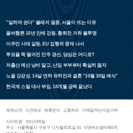
"일하며 쉰다" 블레저 열풍, 서울이 뜨는 이유
울버햄튼 10년 만에 강등, 황희찬 거취 불투명
이주민 사태 갈등, EU 집행위 중재 나서
투표율 뚝 떨어진 민주 경선, 당심은 어디로?
저출산 예산 낭비 말고, 난임 부부부터 확실히 돕자
노을 강균성, 14살 연하 유하진과 결혼 “10월 30일 예식”
한국계 스틸 대사 부임, 18개월 공백 끝났다
매체소개
사건제보
제휴문의
고충처리
이메일무단수집거부
사이트명 : 코리아매일
주소 : 서울특별시 구로구 디지털로31길 41, 이앤씨드림타워6차