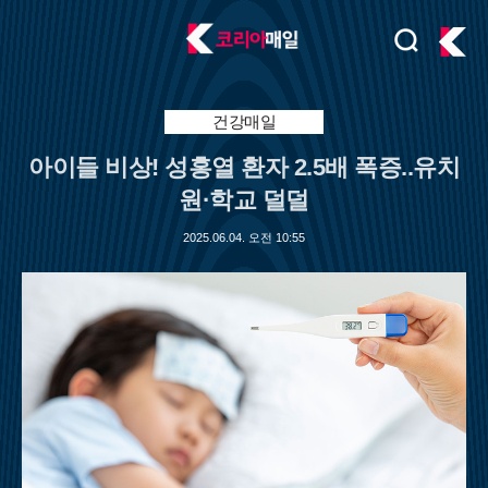
검
주
색
요
서
비
건강매일
스
아이들 비상! 성홍열 환자 2.5배 폭증..유치
메
뉴
원·학교 덜덜
펼
치
2025.06.04. 오전 10:55
기