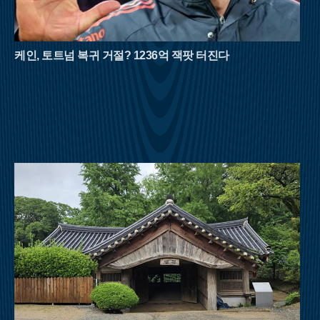
폭포는 보는 것만으로도 청량감을 선사하며, 조선 시대 학자 이
덕형이 사랑했던 선유동계곡은 고즈넉한 풍류를 더한다. 육산의
부드러움과 골산의 거친 매력을 동시에 지닌 대야산은 8월 산행
의 반전미를 보여준다.영남의 숨은 보석으로 불리는 밀양 구만산
케인, 토트넘 복귀 거절? 1236억 잭팟 터진다
은 거대한 수직 절벽이 만들어낸 협곡미가 일품이다. 임진왜란
당시 구만 명의 백성이 피신해 목숨을 구했다는 전설이 내려올
만큼 계곡이 깊고 험준하다. 남쪽의 통수골 계곡은 수백 미터 높
이의 화강암 벼랑이 양옆으로 솟아 있어 마치 설악산의 천불동계
곡을 옮겨놓은 듯한 착각을 불러일으킨다. 좁은 협곡 사이로 불
어오는 차가운 산바람은 외부 기온보다 훨씬 낮은 온도를 유지하
며, 거대한 바위 벽이 천연 차양막 역할을 해 뙤약볕을 효과적으
로 막아준다.강원도 횡성의 청태산은 조선 태조 이성계가 그 푸
른 이끼와 울창한 숲에 반해 이름을 붙였다는 설화가 전해지는
곳이다. 국내 1세대 국립자연휴양림으로 지정될 만큼 숲의 보존
상태가 뛰어나며, 해발 1,200m에 달하는 고지대는 대도시보다 평
균 기온이 5~6도 이상 낮아 피서 산행에 최적화되어 있다. 태백산
맥을 넘어오는 시원한 영동의 바람은 한여름의 열기를 식혀주고,
경사가 완만한 육산의 특성상 체력 소모가 적어 초보자나 가족
단위 등산객들도 부담 없이 숲의 정취를 만끽할 수 있다.여름 산
행은 철저한 준비와 안전 수칙 준수가 필수적이다. 아무리 시원
한 계곡이라도 갑작스러운 폭우에 고립될 위험이 있으므로 기상