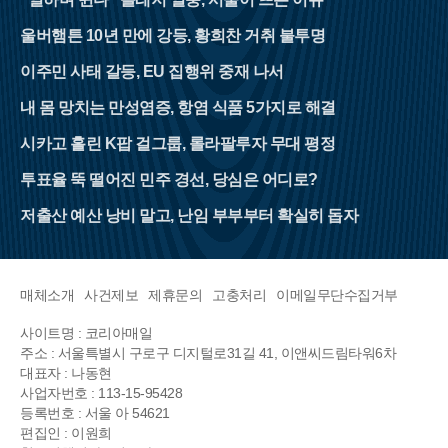
울버햄튼 10년 만에 강등, 황희찬 거취 불투명
이주민 사태 갈등, EU 집행위 중재 나서
내 몸 망치는 만성염증, 항염 식품 5가지로 해결
시카고 홀린 K팝 걸그룹, 롤라팔루자 무대 평정
투표율 뚝 떨어진 민주 경선, 당심은 어디로?
저출산 예산 낭비 말고, 난임 부부부터 확실히 돕자
매체소개
사건제보
제휴문의
고충처리
이메일무단수집거부
사이트명 : 코리아매일
주소 : 서울특별시 구로구 디지털로31길 41, 이앤씨드림타워6차
대표자 : 나동현
사업자번호 : 113-15-95428
등록번호 : 서울 아 54621
편집인 : 이원희