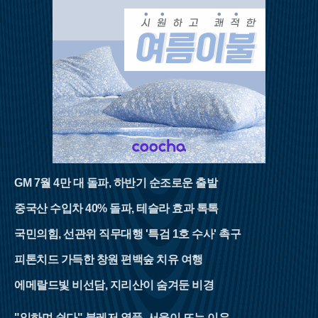
GM 7월 4만 대 돌파, 하반기 순조로운 출발
중국산 수입차 40% 돌파, 테슬라 효과 톡톡
국민의힘, 선관위 직무대행 '특검 1호 수사' 촉구
피톤치드 가득한 창원 편백숲 치유 여행
에메랄드빛 비선담, 지리산이 숨겨둔 비경
"일하며 쉰다" 블레저 열풍, 서울이 뜨는 이유