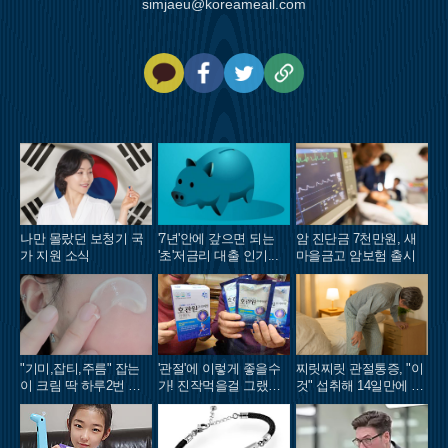
simjaeu@koreameail.com
카
페
트
U
카
이
위
R
오
스
터
L
톡
북
복
사
나만 몰랐던 보청기 국
'7년'안에 갚으면 되는
암 진단금 7천만원, 새
가 지원 소식
'초'저금리 대출 인기...
마을금고 암보험 출시
"기미,잡티,주름" 잡는
'관절'에 이렇게 좋을수
찌릿찌릿 관절통증, "이
이 크림 딱 하루2번 발
가! 진작먹을걸 그랬어
것" 섭취해 14일만에 완
라
요!
화