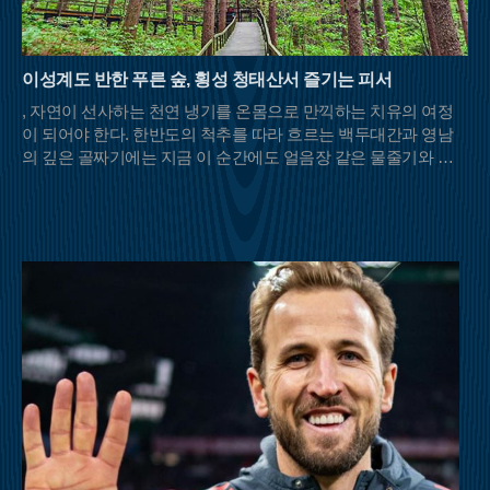
이성계도 반한 푸른 숲, 횡성 청태산서 즐기는 피서
, 자연이 선사하는 천연 냉기를 온몸으로 만끽하는 치유의 여정
이 되어야 한다. 한반도의 척추를 따라 흐르는 백두대간과 영남
의 깊은 골짜기에는 지금 이 순간에도 얼음장 같은 물줄기와 울
창한 초록 차양막을 드리운 명산들이 등산객들의 발길을 기다리
고 있다.충북 영동과 전북 무주, 경북 김천이 맞닿은 민주지산은
이름 그대로 사방에서 사람들이 우러러보는 넉넉한 품을 가졌다.
해발 1,242m의 고산임에도 불구하고 날카로운 암릉 대신 부드러
운 흙길이 이어져 여름철 산행의 피로도를 덜어준다. 특히 북쪽
자락의 물한계곡은 이름처럼 물이 너무 차가워 오래 발을 담그기
힘들 정도로 강력한 냉기를 자랑한다. 하늘이 보이지 않을 만큼
빽빽하게 들어선 원시림은 강렬한 햇볕을 차단해 주며, 삼도봉
정상에 서면 세 갈래의 문화와 방언이 교차하는 화합의 풍경을
마주할 수 있다.백두대간의 웅장한 기운을 느끼고 싶다면 경북
문경과 충북 괴산의 경계에 솟은 대야산이 제격이다. 속리산국립
공원의 비경을 고스란히 간직한 이곳은 거대한 화강암 암릉미가
돋보이는 산이다. 대야산의 여름을 완성하는 것은 단연 용추계곡
과 선유동계곡이다. 오랜 세월 물살이 빚어낸 하트 모양의 용추