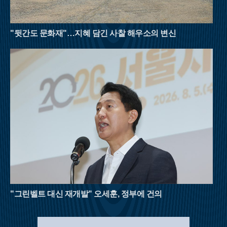
상황을 수시로 확인해야 하며, 충분한 수분 섭취와 적절한 휴식
을 병행해야 한다. 자연이 빚어낸 천연 냉장고 속에서 땀을 식히
며 걷는 시간은 폭염에 지친 현대인들에게 새로운 활력을 불어넣
"뒷간도 문화재"…지혜 담긴 사찰 해우소의 변신
어 줄 것이다. 8월의 명산들이 선사하는 짙푸른 초록의 위로를 받
으며 남은 여름을 건강하게 이겨내길 바란다.
"그린벨트 대신 재개발" 오세훈, 정부에 건의